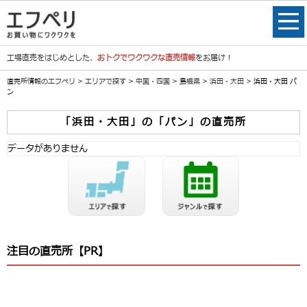
工場直売をはじめとした、
おトクでワクワクな直売情報
をお届け！
直売所情報のエフペリ
>
エリアで探す
>
中国・四国
>
島根県
>
浜田・大田
> 浜田・大田 パ
ン
「浜田・大田」の「パン」の直売所
データがありません
注目の直売所【PR】