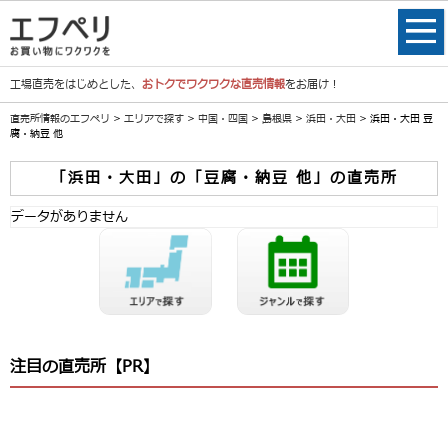
工場直売をはじめとした、
おトクでワクワクな直売情報
をお届け！
直売所情報のエフペリ
>
エリアで探す
>
中国・四国
>
島根県
>
浜田・大田
> 浜田・大田 豆
腐・納豆 他
「浜田・大田」の「豆腐・納豆 他」の直売所
データがありません
注目の直売所【PR】