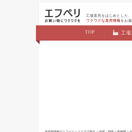
工場直売をはじめとした、
ワクワクな直売情報
をお届
TOP
工場
直売所情報のエフペリ
>
エリアで探す
>
中国・四国
>
島根県
>