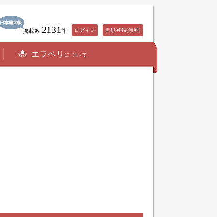
2131
ログイン
新規登録(無料)
掲載数
件
エフペリ
について