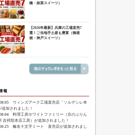
橋・抹茶スイーツ）
【2026年最新】兵庫の工場直売7
選！ご当地手土産も豊富（御座
候・神戸スイーツ）
情報
.08.05
ウィンズアーク工場直売店「ソルデシレ本
が追加されました！
.08.04
料理工房ホワイトファミリー（京のぷりん
所 吉祥院本店工房）が追加されました！
.06.25
榛名十文字ミート 直売店が追加されまし