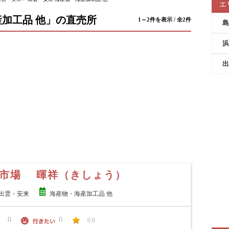
エ
加工品 他」の直売所
1～2件を表示 / 全2件
島
浜
出
市場 暉祥（きしょう）
出雲・安来
海産物・海産加工品 他
0
0
0.0