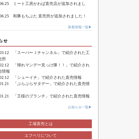
.06.25
ミート工房かわば直売店が追加されまし
.06.25
和豚もちぶた 直売所が追加されました！
新着情報一覧▶
らせ
.03.12
「スーパーＪチャンネル」で紹介された工
売所
.02.12
「帰れマンデー見っけ隊！！」で紹介され
売情報
.02.12
「シューイチ」で紹介された直売情報
.01.21
「ぶらぶらサタデー」で紹介された直売情
.01.21
「王様のブランチ」で紹介された直売情報
お知らせ一覧▶
工場直売とは
エフペリについて