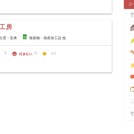
ジ
工房
出雲・安来
海産物・海産加工品 他
0
0
0.0