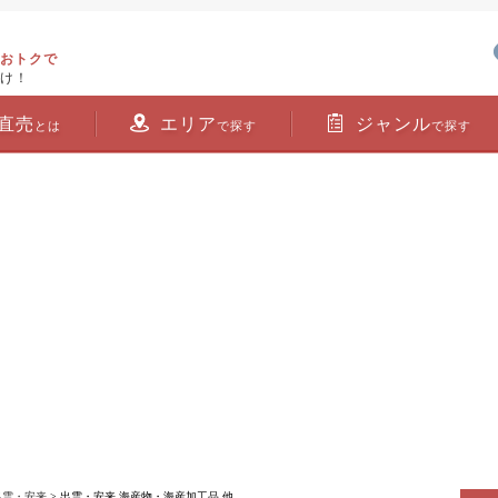
おトクで
け！
直売
エリア
ジャンル
とは
で探す
で探す
出雲・安来
> 出雲・安来 海産物・海産加工品 他