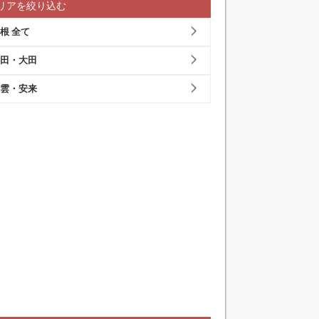
リアを絞り込む
根 全て
田・大田
雲・安来