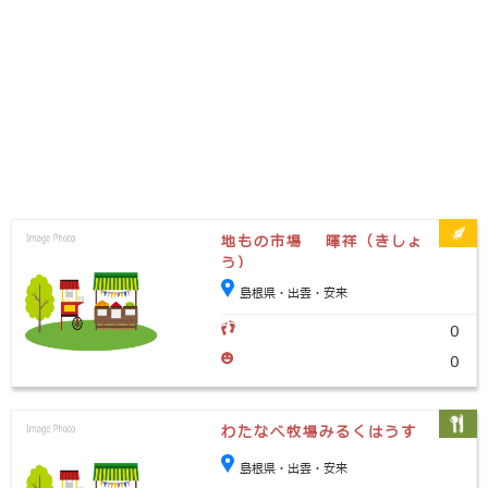
地もの市場 暉祥（きしょ
う）
島根県・出雲・安来
0
0
わたなべ牧場みるくはうす
島根県・出雲・安来