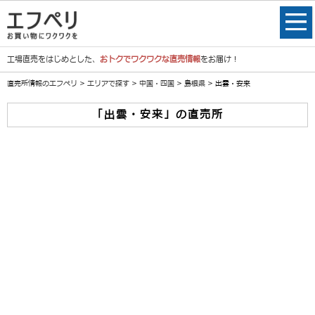
工場直売をはじめとした、
おトクでワクワクな直売情報
をお届け！
直売所情報のエフペリ
>
エリアで探す
>
中国・四国
>
島根県
> 出雲・安来
「出雲・安来」の直売所