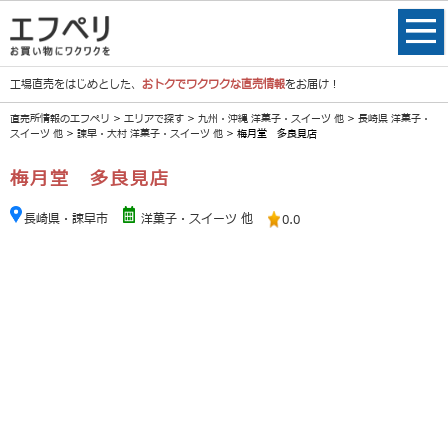
工場直売をはじめとした、
おトクでワクワクな直売情報
をお届け！
直売所情報のエフペリ
>
エリアで探す
>
九州・沖縄 洋菓子・スイーツ 他
>
長崎県 洋菓子・
スイーツ 他
>
諫早・大村 洋菓子・スイーツ 他
> 梅月堂 多良見店
梅月堂 多良見店
長崎県・諫早市
洋菓子・スイーツ 他
0.0