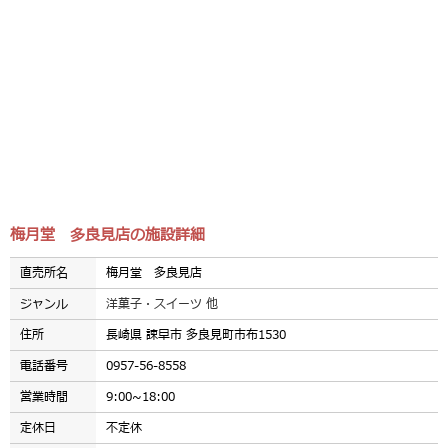
梅月堂 多良見店の施設詳細
直売所名
梅月堂 多良見店
ジャンル
洋菓子・スイーツ 他
住所
長崎県 諫早市 多良見町市布1530
電話番号
0957-56-8558
営業時間
9:00~18:00
定休日
不定休