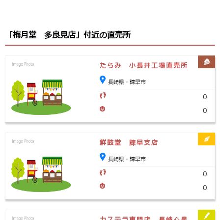
「梅月堂 多良見店」付近の直売所
たらみ 小長井工場直売所
長崎県・諫早市
0
0
鮮鼓堂 諫早支店
長崎県・諫早市
0
0
カステラ専門店 長崎心泉