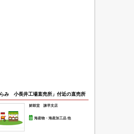
らみ 小長井工場直売所」付近の直売所
鮮鼓堂 諫早支店
海産物・海産加工品 他