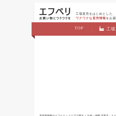
工場直売をはじめとした、
ワクワクな直売情報
をお届
TOP
工場
直売所情報のエフペリ
>
エリアで探す
>
九州・沖縄 洋菓子・スイ