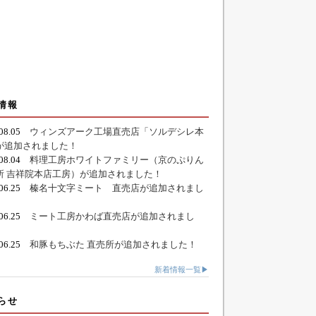
情報
.08.05
ウィンズアーク工場直売店「ソルデシレ本
が追加されました！
.08.04
料理工房ホワイトファミリー（京のぷりん
所 吉祥院本店工房）が追加されました！
.06.25
榛名十文字ミート 直売店が追加されまし
.06.25
ミート工房かわば直売店が追加されまし
.06.25
和豚もちぶた 直売所が追加されました！
新着情報一覧▶
らせ