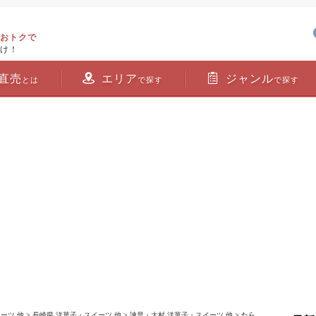
おトクで
け！
直売
エリア
ジャンル
とは
で探す
で探す
ーツ 他
>
長崎県 洋菓子・スイーツ 他
>
諫早・大村 洋菓子・スイーツ 他
> たら