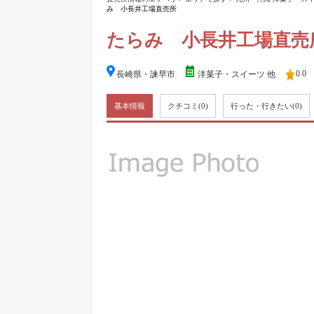
み 小長井工場直売所
たらみ 小長井工場直売
0.0
長崎県・諫早市
洋菓子・スイーツ 他
基本情報
クチコミ
(0)
行った・行きたい
(0)