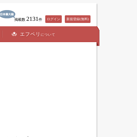
2131
ログイン
新規登録(無料)
掲載数
件
エフペリ
について