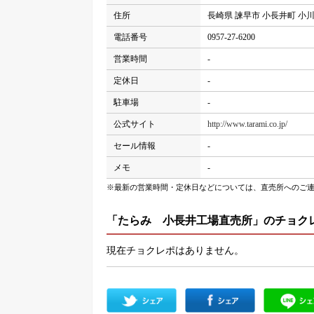
住所
長崎県 諫早市 小長井町 小川原
電話番号
0957-27-6200
営業時間
-
定休日
-
駐車場
-
公式サイト
http://www.tarami.co.jp/
セール情報
-
メモ
-
※最新の営業時間・定休日などについては、直売所へのご
「たらみ 小長井工場直売所」のチョク
現在チョクレポはありません。