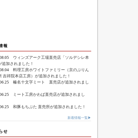
情報
.08.05
ウィンズアーク工場直売店「ソルデシレ本
が追加されました！
.08.04
料理工房ホワイトファミリー（京のぷりん
所 吉祥院本店工房）が追加されました！
.06.25
榛名十文字ミート 直売店が追加されまし
.06.25
ミート工房かわば直売店が追加されまし
.06.25
和豚もちぶた 直売所が追加されました！
新着情報一覧▶
らせ