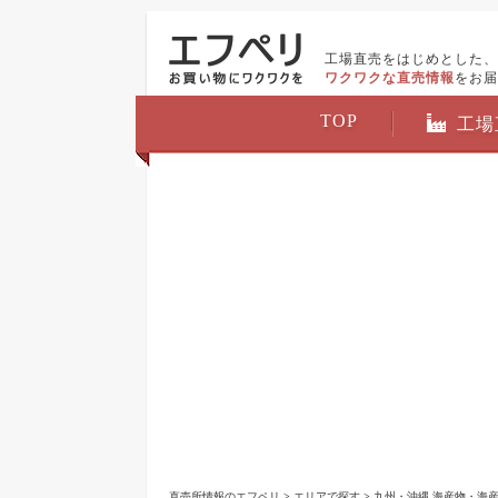
工場直売をはじめとした、
ワクワクな直売情報
をお届
TOP
工場
直売所情報のエフペリ
>
エリアで探す
>
九州・沖縄 海産物・海産