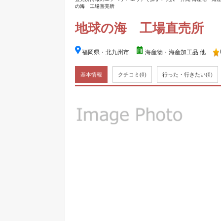
の海 工場直売所
地球の海 工場直売所
福岡県・北九州市
海産物・海産加工品 他
基本情報
クチコミ
(0)
行った・行きたい
(0)