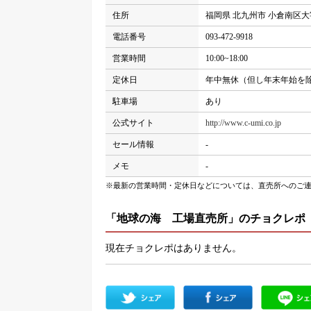
住所
福岡県 北九州市 小倉南区大字朽
電話番号
093-472-9918
営業時間
10:00~18:00
定休日
年中無休（但し年末年始を
駐車場
あり
公式サイト
http://www.c-umi.co.jp
セール情報
-
メモ
-
※最新の営業時間・定休日などについては、直売所へのご
「地球の海 工場直売所」のチョクレポ
現在チョクレポはありません。