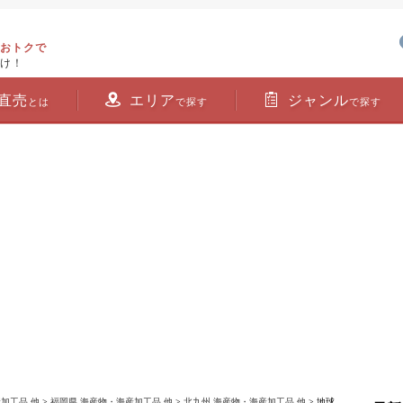
おトクで
け！
直売
エリア
ジャンル
とは
で探す
で探す
加工品 他
>
福岡県 海産物・海産加工品 他
>
北九州 海産物・海産加工品 他
> 地球