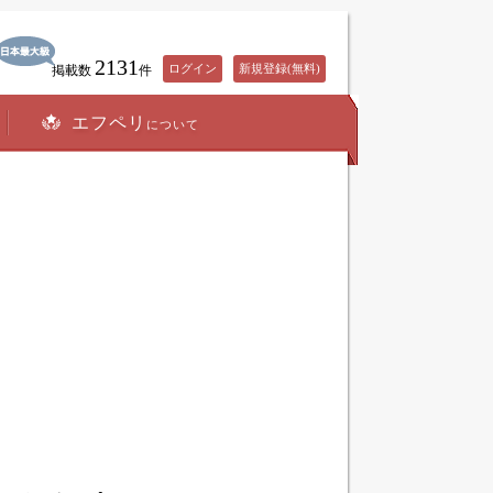
2131
ログイン
新規登録(無料)
掲載数
件
エフペリ
について