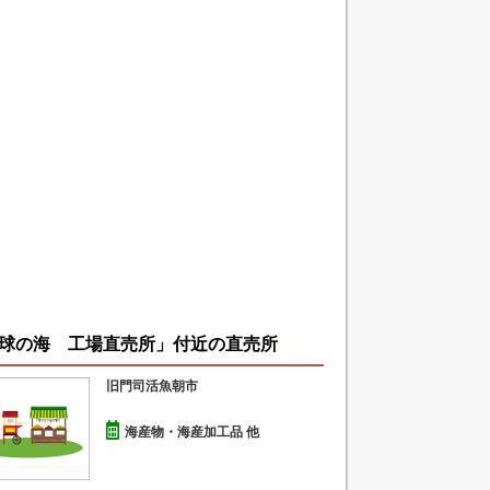
球の海 工場直売所」付近の直売所
旧門司活魚朝市
海産物・海産加工品 他