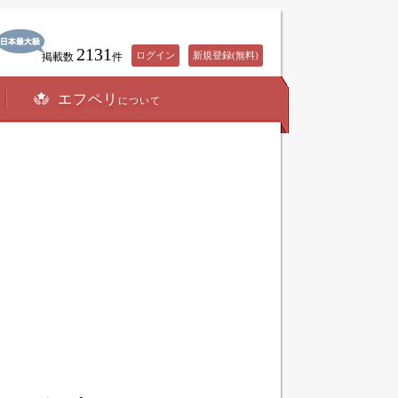
2131
ログイン
新規登録(無料)
掲載数
件
エフペリ
について