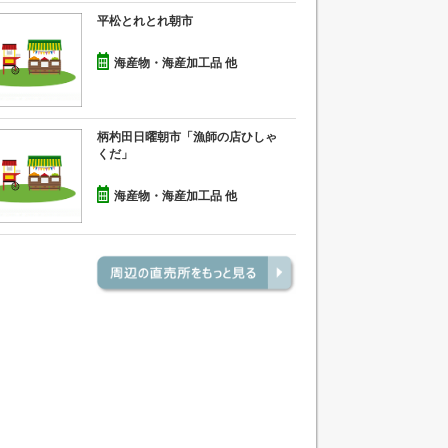
平松とれとれ朝市
海産物・海産加工品 他
柄杓田日曜朝市「漁師の店ひしゃ
くだ」
海産物・海産加工品 他