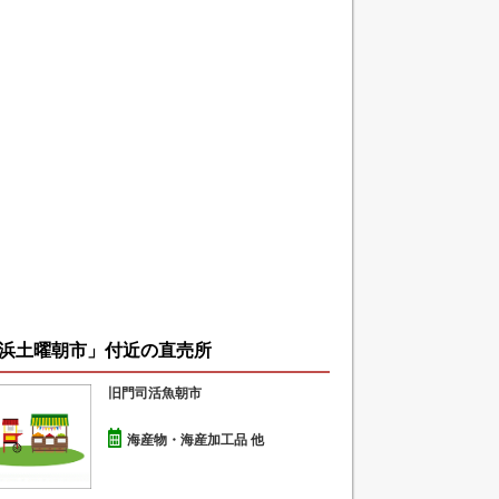
浜土曜朝市」付近の直売所
旧門司活魚朝市
海産物・海産加工品 他