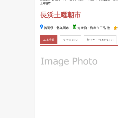
土曜朝市
長浜土曜朝市
福岡県・北九州市
海産物・海産加工品 他
基本情報
クチコミ
(0)
行った・行きたい
(0)