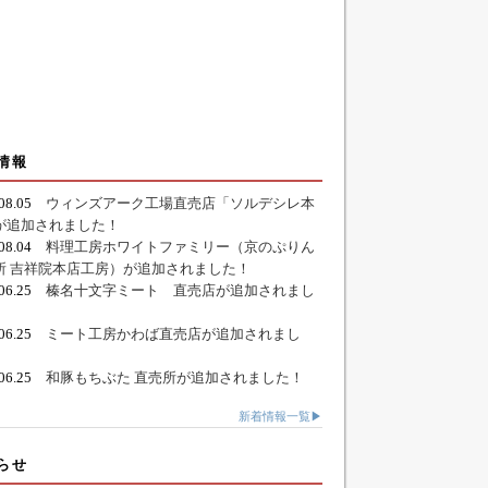
情報
.08.05
ウィンズアーク工場直売店「ソルデシレ本
が追加されました！
.08.04
料理工房ホワイトファミリー（京のぷりん
所 吉祥院本店工房）が追加されました！
.06.25
榛名十文字ミート 直売店が追加されまし
.06.25
ミート工房かわば直売店が追加されまし
.06.25
和豚もちぶた 直売所が追加されました！
新着情報一覧▶
らせ