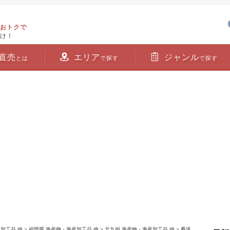
おトクで
け！
直売
エリア
ジャンル
とは
で探す
で探す
加工品 他
>
福岡県 海産物・海産加工品 他
>
北九州 海産物・海産加工品 他
> 長浜