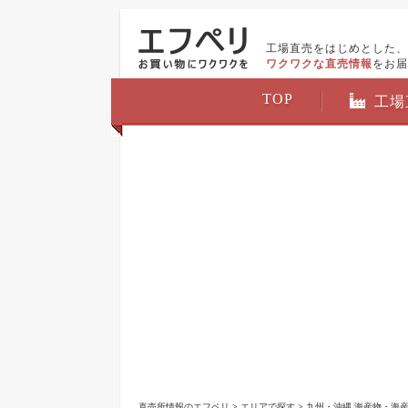
工場直売をはじめとした、
ワクワクな直売情報
をお届
TOP
工場
直売所情報のエフペリ
>
エリアで探す
>
九州・沖縄 海産物・海産