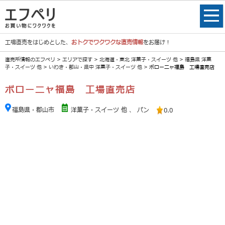
工場直売をはじめとした、
おトクでワクワクな直売情報
をお届け！
直売所情報のエフペリ
>
エリアで探す
>
北海道・東北 洋菓子・スイーツ 他
>
福島県 洋菓
子・スイーツ 他
>
いわき・郡山・県中 洋菓子・スイーツ 他
> ボローニャ福島 工場直売店
ボローニャ福島 工場直売店
福島県・郡山市
洋菓子・スイーツ 他
、
パン
0.0