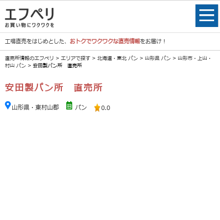
工場直売をはじめとした、
おトクでワクワクな直売情報
をお届け！
直売所情報のエフペリ
>
エリアで探す
>
北海道・東北 パン
>
山形県 パン
>
山形市・上山・
村山 パン
> 安田製パン所 直売所
安田製パン所 直売所
山形県・東村山郡
パン
0.0