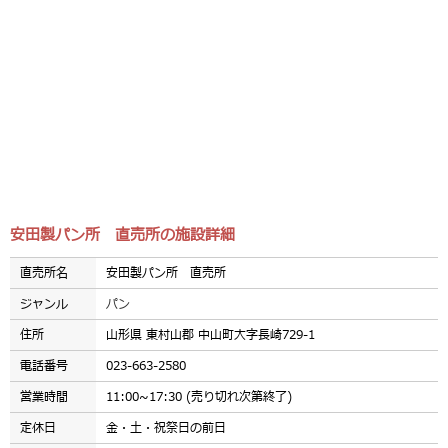
安田製パン所 直売所の施設詳細
直売所名
安田製パン所 直売所
ジャンル
パン
住所
山形県 東村山郡 中山町大字長崎729-1
電話番号
023-663-2580
営業時間
11:00~17:30 (売り切れ次第終了)
定休日
金・土・祝祭日の前日