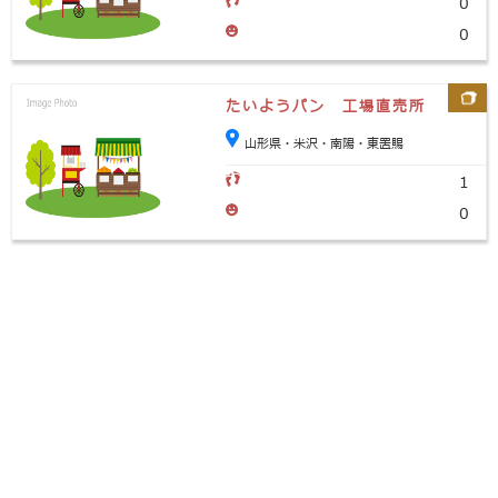
0
0
たいようパン 工場直売所
山形県・米沢・南陽・東置賜
1
0