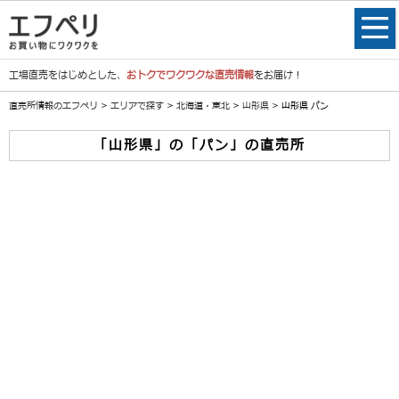
工場直売をはじめとした、
おトクでワクワクな直売情報
をお届け！
直売所情報のエフペリ
>
エリアで探す
>
北海道・東北
>
山形県
> 山形県 パン
「山形県」の「パン」の直売所