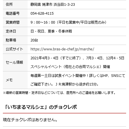
住所
静岡県 焼津市 浜当目1-3-23
電話番号
054-628-4115
営業時間
9：00～16：00（平日も営業中/平日は販売のみ）
定休日
日・祝日、夏季・冬季休暇
駐車場
20台
公式サイト
https://www.bras-de-chef.jp/marche/
2021年4月3・4日（すでに終了）、7月3・4日、12月4・5日
セール情報
スペシャルイベント（他社との合同マルシェ）開催
毎週第一土日は試食イベント開催中！詳しくはHP、SNSにて
メモ
ご確認下さい。ＪＲ焼津駅から徒歩約15分。
※最新の営業時間・定休日などについては、直売所へのご連絡をお願いします。
「いちまるマルシェ」のチョクレポ
現在チョクレポはありません。