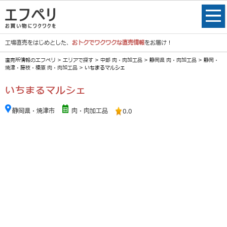
工場直売をはじめとした、
おトクでワクワクな直売情報
をお届け！
直売所情報のエフペリ
>
エリアで探す
>
中部 肉・肉加工品
>
静岡県 肉・肉加工品
>
静岡・
焼津・藤枝・榛原 肉・肉加工品
> いちまるマルシェ
いちまるマルシェ
静岡県・焼津市
肉・肉加工品
0.0