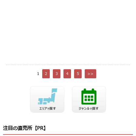
1
2
3
4
5
>>
注目の直売所【PR】