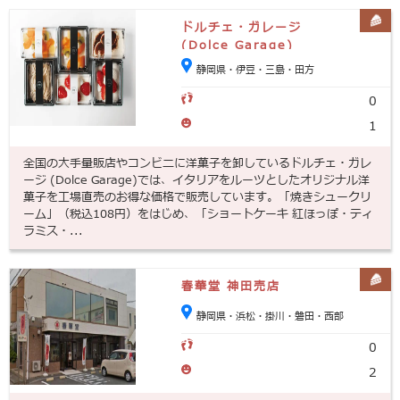
ドルチェ・ガレージ
(Dolce Garage)
静岡県・伊豆・三島・田方
0
1
全国の大手量販店やコンビニに洋菓子を卸しているドルチェ・ガレ
ージ (Dolce Garage)では、イタリアをルーツとしたオリジナル洋
菓子を工場直売のお得な価格で販売しています。「焼きシュークリ
ーム」（税込108円）をはじめ、「ショートケーキ 紅ほっぽ・ティ
ラミス・...
春華堂 神田売店
静岡県・浜松・掛川・磐田・西部
0
2