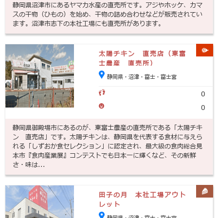
静岡県沼津市にあるヤマカ水産の直売所です。アジやホッケ、カマ
スの干物（ひもの）を始め、干物の詰め合わせなどが販売されてい
ます。沼津市志下の本社工場にも直売所があります。
太陽チキン 直売店（東富
士農産 直売所）
静岡県・沼津・富士・富士宮
0
0
静岡県御殿場市にあるのが、東富士農産の直売所である「太陽チキ
ン 直売店」です。太陽チキンは、静岡県を代表する食材に与えら
れる「しずおか食セレクション」に認定され、最大級の食肉総合見
本市『食肉産業展』コンテストでも日本一に輝くなど、その新鮮
さ・味は...
田子の月 本社工場アウト
レット