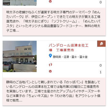
0
明太子の老舗かねふくが運営する明太子専門のテーマパーク『めん
たいパーク』が、伊豆にオープン！できたての明太子が買える工場
直売店や、「明太子おにぎり」「ソフトクリーム」、「めんたいパ
スタ」といったオリジナル商品豊富なフードコーナー、無料の明太
子工場...
バンデロール沼津本社工
場 工場直売市
静岡県・沼津・富士・富士宮
0
1
静岡のご当地パンとして親しまれている『のっぽパン』を製造して
いるバンデロールの沼津本社工場では毎月第3日曜日に工場直売市
を実施しています。工場で生産されたアップルパイやチーズケーキ
など洋菓子の「ちょいキズ品」や「わけあり品」をアウトレット価
格で販売...