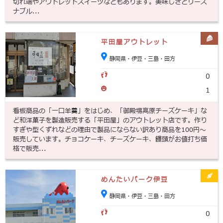
切れ端やアウトレットスイーツなどもあります。美味しさとリーズ
ナブル...
平田屋アウトレット
静岡県・伊豆・三島・田方
0
1
看板商品の「一口羊羹」をはじめ、「御殿場高原チーズケーキ」な
ど和洋菓子を製造販売する「平田屋」のアウトレット店です。作り
すぎや型くずれなどの理由で製品にならない訳あり商品を100円～
販売しています。チョコケーキ、チーズケーキ、饅頭がお値打ち価
格で販売...
めんたいパーク伊豆
静岡県・伊豆・三島・田方
0