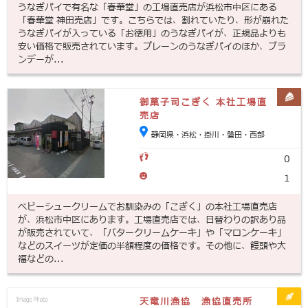
うなぎパイで有名な「春華堂」の工場直売店が浜松市中区にある
「春華堂 神田売店」です。こちらでは、割れていたり、形が崩れた
うなぎパイが入っている「お徳用」のうなぎパイが、正規品よりも
安い価格で販売されています。プレーンのうなぎパイのほか、ブラ
ンデーが...
御菓子司こぎく 本社工場直
売店
静岡県・浜松・掛川・磐田・西部
0
1
ベビーシュークリームでお馴染みの「こぎく」の本社工場直売店
が、浜松市中区にあります。工場直売店では、日替わりの訳あり品
が販売されていて、「バタークリームケーキ」や「マロンケーキ」
などのスイーツが定価の半額程度の価格です。その他に、饅頭や大
福などの...
天竜川漁協 漁協直売所