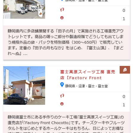
静岡県・沼津・富士・富士宮
0
1
静岡県内に多店舗展開する「田子の月」で実施される工場直売アウ
トレットです。商品の端っこ部分や製造段階でどうしても出てしま
う規格外品の袋・パックを特別価格（300～650円）で販売してい
ます。定番の『田子の月もなか』をはじめ、『富士山頂』、『まど
れ～ぬ』...
富士高原スイーツ工房 直売
店【Factory Front
Chocotto（ファクトリー
静岡県・沼津・富士・富士宮
フロントチョコット】
0
1
静岡県富士市にある手作りのケーキ工場｢富士高原スイーツ工房｣の
直売店が｢Factory Front Chocotto｣です。チーズケーキやフルーツ
タルトをはじめとするホールケーキはもちろん、日によってお得な