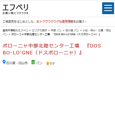
工場直売をはじめとした、
おトクでワクワクな直売情報
をお届け！
直売所情報のエフペリ
>
エリアで探す
>
中部 パン
>
石川県 パン
>
小松・白山・七尾・河北
パン
> ボローニャ中部北陸センター工場 『DOS BO-LO'GNE（ドスボローニャ）』
ボローニャ中部北陸センター工場 『DOS
BO-LO'GNE（ドスボローニャ）』
石川県・白山市
パン
0.0