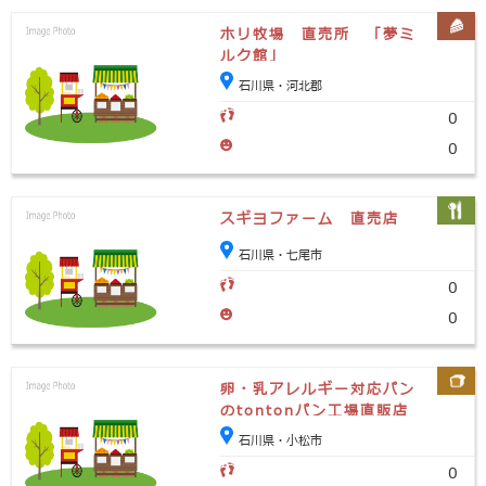
ホリ牧場 直売所 「夢ミ
ルク館」
石川県・河北郡
0
0
スギヨファーム 直売店
石川県・七尾市
0
0
卵・乳アレルギー対応パン
のtontonパン工場直販店
石川県・小松市
0