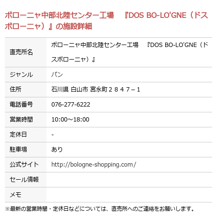
ボローニャ中部北陸センター工場 『DOS BO-LO'GNE（ドス
ボローニャ）』の施設詳細
ボローニャ中部北陸センター工場 『DOS BO-LO'GNE（ド
直売所名
スボローニャ）』
ジャンル
パン
住所
石川県 白山市 宮永町２８４７−１
電話番号
076-277-6222
営業時間
10:00～18:00
定休日
-
駐車場
あり
公式サイト
http://bologne-shopping.com/
セール情報
メモ
※最新の営業時間・定休日などについては、直売所へのご連絡をお願いします。