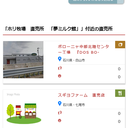
「ホリ牧場 直売所 「夢ミルク館」」付近の直売所
ボローニャ中部北陸センタ
ー工場 『DOS BO-
LO'GNE（ドスボローニ
石川県・白山市
ャ）』
0
0
スギヨファーム 直売店
石川県・七尾市
0
0