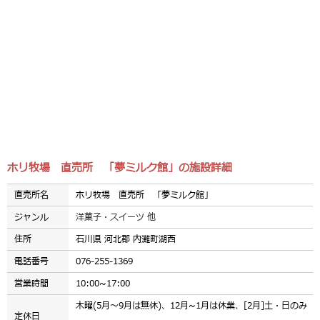
ホリ牧場 直売所 「夢ミルク館」の施設詳細
直売所名
ホリ牧場 直売所 「夢ミルク館」
ジャンル
洋菓子・スイーツ 他
住所
石川県 河北郡 内灘町湖西
電話番号
076-255-1369
営業時間
10:00~17:00
木曜(5月～9月は無休)、12月~1月は休業、[2月]土・日のみ
定休日