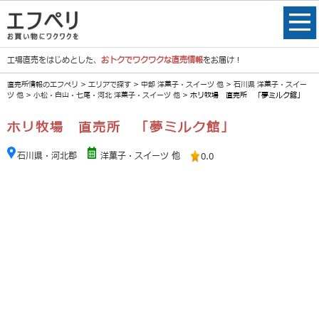
工場直売をはじめとした、
おトクでワクワクな直売情報
をお届け！
直売所情報のエフペリ
>
エリアで探す
>
中部 洋菓子・スイーツ 他
>
石川県 洋菓子・スイー
ツ 他
>
小松・白山・七尾・河北 洋菓子・スイーツ 他
> ホリ牧場 直売所 「夢ミルク館」
ホリ牧場 直売所 「夢ミルク館」
石川県・河北郡
洋菓子・スイーツ 他
0.0