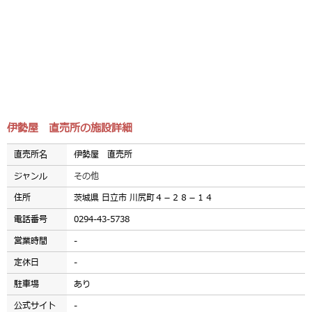
伊勢屋 直売所の施設詳細
直売所名
伊勢屋 直売所
ジャンル
その他
住所
茨城県 日立市 川尻町４－２８－１４
電話番号
0294-43-5738
営業時間
-
定休日
-
駐車場
あり
公式サイト
-