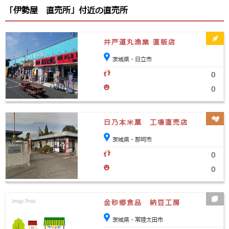
「伊勢屋 直売所」付近の直売所
井戸道丸漁業 直販店
茨城県・日立市
0
0
日乃本米菓 工場直売店
茨城県・那珂市
0
0
金砂郷食品 納豆工房
茨城県・常陸太田市