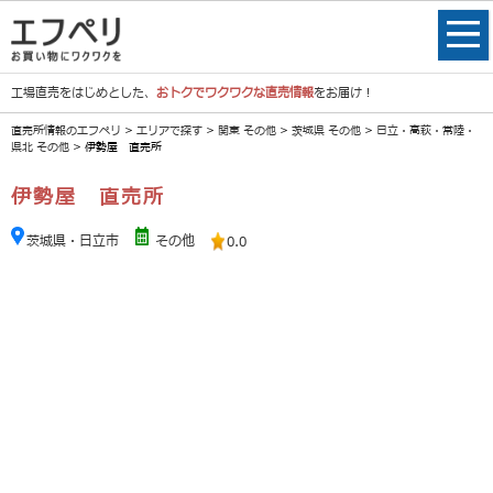
工場直売をはじめとした、
おトクでワクワクな直売情報
をお届け！
直売所情報のエフペリ
>
エリアで探す
>
関東 その他
>
茨城県 その他
>
日立・高萩・常陸・
県北 その他
> 伊勢屋 直売所
伊勢屋 直売所
茨城県・日立市
その他
0.0