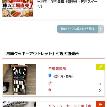
当地手土産も豊富（御座候・神戸スイー
ツ）
「湘南クッキーアウトレット」付近の直売所
平野製餡所
神奈川県・藤沢市
0
0
ハム・ソーセージ工房「青