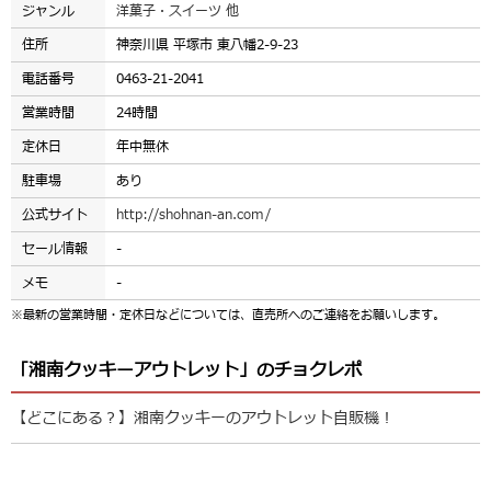
ジャンル
洋菓子・スイーツ 他
住所
神奈川県 平塚市 東八幡2-9-23
電話番号
0463-21-2041
営業時間
24時間
定休日
年中無休
駐車場
あり
公式サイト
http://shohnan-an.com/
セール情報
-
メモ
-
※最新の営業時間・定休日などについては、直売所へのご連絡をお願いします。
「湘南クッキーアウトレット」のチョクレポ
【どこにある？】湘南クッキーのアウトレット自販機！