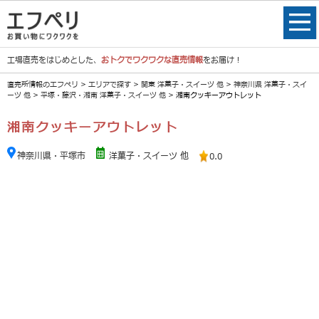
工場直売をはじめとした、
おトクでワクワクな直売情報
をお届け！
直売所情報のエフペリ
>
エリアで探す
>
関東 洋菓子・スイーツ 他
>
神奈川県 洋菓子・スイ
ーツ 他
>
平塚・藤沢・湘南 洋菓子・スイーツ 他
> 湘南クッキーアウトレット
湘南クッキーアウトレット
神奈川県・平塚市
洋菓子・スイーツ 他
0.0