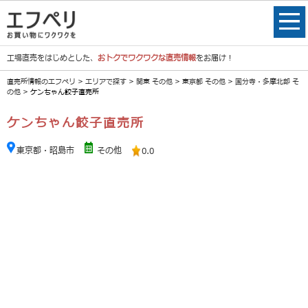
工場直売をはじめとした、
おトクでワクワクな直売情報
をお届け！
直売所情報のエフペリ
>
エリアで探す
>
関東 その他
>
東京都 その他
>
国分寺・多摩北部 そ
の他
> ケンちゃん餃子直売所
ケンちゃん餃子直売所
東京都・昭島市
その他
0.0