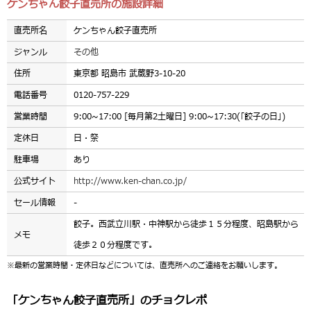
ケンちゃん餃子直売所の施設詳細
直売所名
ケンちゃん餃子直売所
ジャンル
その他
住所
東京都 昭島市 武蔵野3-10-20
電話番号
0120-757-229
営業時間
9:00~17:00 [毎月第2土曜日] 9:00~17:30(｢餃子の日｣)
定休日
日・祭
駐車場
あり
公式サイト
http://www.ken-chan.co.jp/
セール情報
-
餃子。西武立川駅・中神駅から徒歩１５分程度、昭島駅から
メモ
徒歩２０分程度です。
※最新の営業時間・定休日などについては、直売所へのご連絡をお願いします。
「ケンちゃん餃子直売所」のチョクレポ