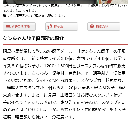
※全ての直売所で「アウトレット商品」、「規格外品」、「B級品」などが売られてい
るわけではありません。
詳しくは直売所へのご連絡をお願いします。
ケンちゃん餃子直売所の紹介
昭島市民が愛してやまない餃子メーカー「ケンちゃん餃子」の工場
直売所では、一箱で特大サイズ３０個、大判サイズ４０個、通常サ
イズ５０個の餃子が、1200~1300円とリーズナブルな価格で販売
されています。もちろん、保存料、着色料、ＰＨ調整剤等一切使用
していないため、安心して食べられます。スタンプカードもあり、
一箱購入でスタンプが一個もらえ、20個たまると好きな餃子一箱と
交換できます。また、毎月第二土曜日にはお得なスタンプ２倍デー
等のイベントをありますので、定期的に足を運んで、スタンプをた
めてみてはいかがでしょうか。西武立川駅・中神駅から徒歩１５分
程度、昭島駅から徒歩２０分程度です。