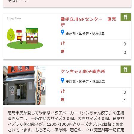
そば』、...
鶏卵立川GPセンター 直売
所
東京都・国分寺・多摩北部
0
0
ケンちゃん餃子直売所
東京都・国分寺・多摩北部
0
1
昭島市民が愛してやまない餃子メーカー「ケンちゃん餃子」の工場
直売所では、一箱で特大サイズ３０個、大判サイズ４０個、通常サ
イズ５０個の餃子が、1200~1300円とリーズナブルな価格で販売
されています。もちろん、保存料、着色料、ＰＨ調整剤等一切使用