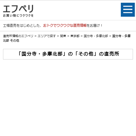
工場直売をはじめとした、
おトクでワクワクな直売情報
をお届け！
直売所情報のエフペリ
>
エリアで探す
>
関東
>
東京都
>
国分寺・多摩北部
> 国分寺・多摩
北部 その他
「国分寺・多摩北部」の「その他」の直売所