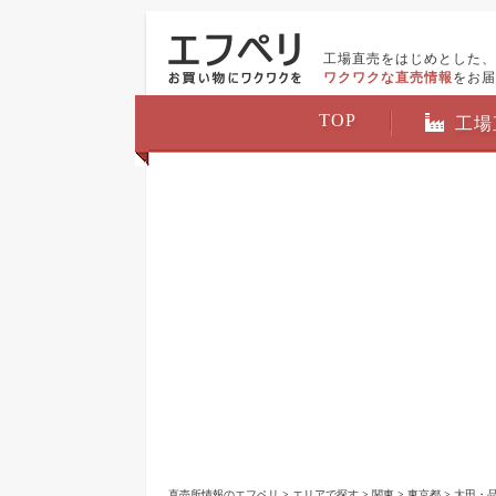
工場直売をはじめとした、
ワクワクな直売情報
をお届
TOP
工場
直売所情報のエフペリ
>
エリアで探す
>
関東
>
東京都
>
大田・