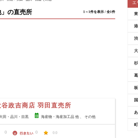
エ
他」の直売所
1～1件を表示 / 全1件
東
港
渋
大
杉
葛
板
国
大谷政吉商店 羽田直売所
あ
大田・品川・目黒
海産物・海産加工品 他 、 その他
町
0
0
0.0