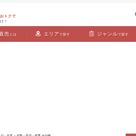
おトクで
け！
直売
エリア
ジャンル
とは
で探す
で探す
品川・目黒
> 大田・品川・目黒 その他