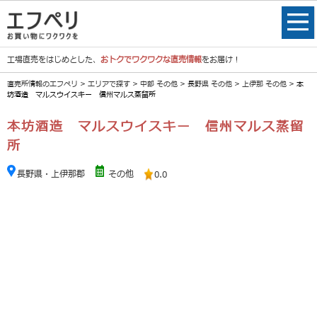
工場直売をはじめとした、
おトクでワクワクな直売情報
をお届け！
直売所情報のエフペリ
>
エリアで探す
>
中部 その他
>
長野県 その他
>
上伊那 その他
> 本
坊酒造 マルスウイスキー 信州マルス蒸留所
本坊酒造 マルスウイスキー 信州マルス蒸留
所
長野県・上伊那郡
その他
0.0