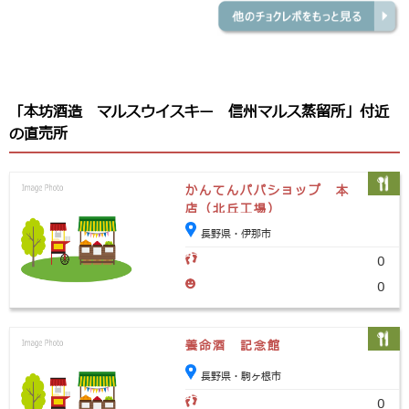
「本坊酒造 マルスウイスキー 信州マルス蒸留所」付近
の直売所
かんてんパパショップ 本
店（北丘工場）
長野県・伊那市
0
0
養命酒 記念館
長野県・駒ヶ根市
0