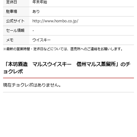
定休日
年末年始
駐車場
あり
公式サイト
http://www.hombo.co.jp/
セール情報
-
メモ
ウイスキー
※最新の営業時間・定休日などについては、直売所へのご連絡をお願いします。
「本坊酒造 マルスウイスキー 信州マルス蒸留所」のチ
ョクレポ
現在チョクレポはありません。