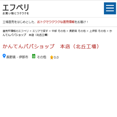
工場直売をはじめとした、
おトクでワクワクな直売情報
をお届け！
直売所情報のエフペリ
>
エリアで探す
>
中部 その他
>
長野県 その他
>
上伊那 その他
> か
んてんパパショップ 本店（北丘工場）
かんてんパパショップ 本店（北丘工場）
長野県・伊那市
その他
0.0