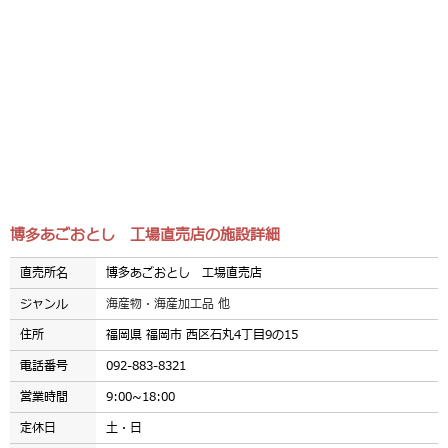
博多あごおとし 工場直売店の施設詳細
直売所名
博多あごおとし 工場直売店
ジャンル
海産物・海産加工品 他
住所
福岡県 福岡市 西区石丸4丁目9の15
電話番号
092-883-8321
営業時間
9:00~18:00
定休日
土・日