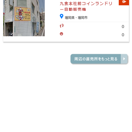
九食本社前コインランドリ
ー自動販売機
福岡県・福岡市
0
0