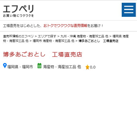
工場直売をはじめとした、
おトクでワクワクな直売情報
をお届け！
直売所情報のエフペリ
>
エリアで探す
>
九州・沖縄 海産物・海産加工品 他
>
福岡県 海産
物・海産加工品 他
>
福岡市 海産物・海産加工品 他
> 博多あごおとし 工場直売店
博多あごおとし 工場直売店
福岡県・福岡市
海産物・海産加工品 他
0.0