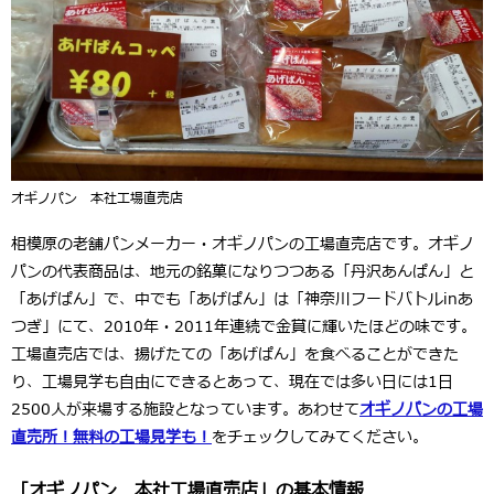
オギノパン 本社工場直売店
相模原の老舗パンメーカー・オギノパンの工場直売店です。オギノ
パンの代表商品は、地元の銘菓になりつつある「丹沢あんぱん」と
「あげぱん」で、中でも「あげぱん」は「神奈川フードバトルinあ
つぎ」にて、2010年・2011年連続で金賞に輝いたほどの味です。
工場直売店では、揚げたての「あげぱん」を食べることができた
り、工場見学も自由にできるとあって、現在では多い日には1日
2500人が来場する施設となっています。あわせて
オギノパンの工場
直売所！無料の工場見学も！
をチェックしてみてください。
「オギノパン 本社工場直売店」の基本情報