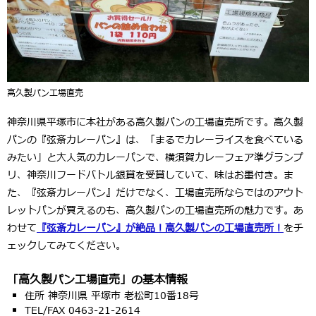
高久製パン工場直売
神奈川県平塚市に本社がある高久製パンの工場直売所です。高久製
パンの『弦斎カレーパン』は、「まるでカレーライスを食べている
みたい」と大人気のカレーパンで、横須賀カレーフェア準グランプ
リ、神奈川フードバトル銀賞を受賞していて、味はお墨付き。ま
た、『弦斎カレーパン』だけでなく、工場直売所ならではのアウト
レットパンが買えるのも、高久製パンの工場直売所の魅力です。あ
わせて
『弦斎カレーパン』が絶品！高久製パンの工場直売所！
をチ
ェックしてみてください。
「高久製パン工場直売」の基本情報
住所 神奈川県 平塚市 老松町10番18号
TEL/FAX 0463-21-2614