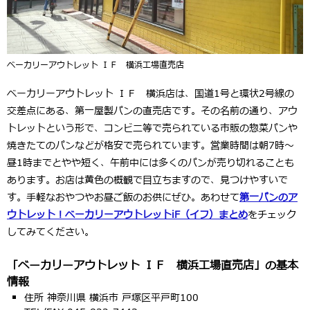
ベーカリーアウトレット ＩＦ 横浜工場直売店
ベーカリーアウトレット ＩＦ 横浜店は、国道1号と環状2号線の
交差点にある、第一屋製パンの直売店です。その名前の通り、アウ
トレットという形で、コンビニ等で売られている市販の惣菜パンや
焼きたてのパンなどが格安で売られています。営業時間は朝7時～
昼1時までとやや短く、午前中には多くのパンが売り切れることも
あります。お店は黄色の概観で目立ちますので、見つけやすいで
す。手軽なおやつやお昼ご飯のお供にぜひ。あわせて
第一パンのア
ウトレット！ベーカリーアウトレットiF（イフ）まとめ
をチェック
してみてください。
「ベーカリーアウトレット ＩＦ 横浜工場直売店」の基本
情報
住所 神奈川県 横浜市 戸塚区平戸町100