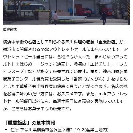
重慶飯店
横浜中華街の名店として知られる四川料理の老舗『重慶飯店』が、
横浜市で開催されるmdcアウトレットセールに出店しています。ア
ウトレットセール当日には、各種点心が入った「まんじゅうアラカ
ルト」をはじめ、「ジャンボ焼売」、冷凍の「エビチリ」、「フカ
ヒレスープ」などが格安で販売されています。また、神奈川県名菓
展菓子コンクール優秀賞を受賞した「番餅（ばんぴん）」をはじめ
とした中華菓子も半額程度の値段で買うことができます。名店の味
をお得に味わいたい方には、おススメです。また、mdcアウトレッ
トセール開催日以外にも、毎週土曜日に直売会を実施しています
が、こちらはお菓子中心の販売です。
「重慶飯店」の基本情報
住所 神奈川県横浜市金沢区幸浦2-19-2(産業団地内)