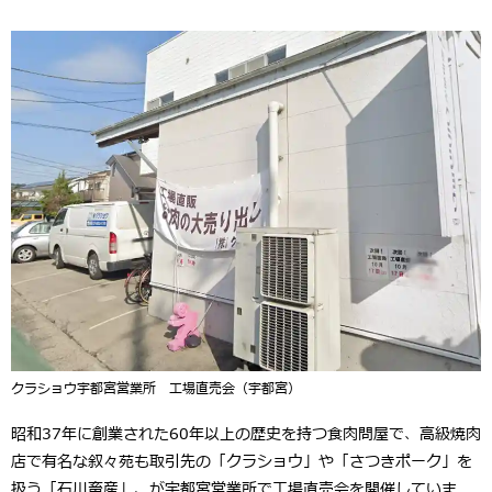
クラショウ宇都宮営業所 工場直売会（宇都宮）
昭和37年に創業された60年以上の歴史を持つ食肉問屋で、高級焼肉
店で有名な叙々苑も取引先の「クラショウ」や「さつきポーク」を
扱う「石川畜産」、が宇都宮営業所で工場直売会を開催していま