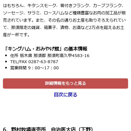
はもちろん、牛タンスモーク、骨付きフランク、カーブフランク、
ソーセージ、サラミ、ロースハムなど種類豊富なお肉の加工品が販
売されています。また、その名の通りお土産も取りそろえられてい
て、那須限定の雑貨、箱菓子、漬物、お酒など2万点を超えるお土
産が一杯です。
「キングハム・おみやげ館」の基本情報
住所 栃木県 那須郡 那須町高久甲4583-16
TEL/FAX 0287-63-8787
営業時間 9：00～17：00
詳細情報をもっと見る
目次に戻る
6．野村牧場直売所 自治医大店（下野）