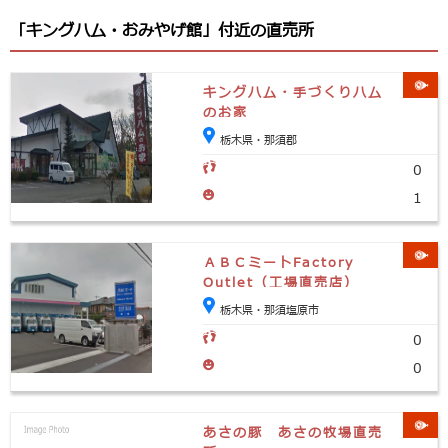
「キングハム・おみやげ館」付近の直売所
キングハム・手づくりハム
のお家
栃木県・那須郡
0
1
ＡＢＣミートFactory
Outlet（工場直売店）
栃木県・那須塩原市
0
0
あさの豚 あさの牧場直売