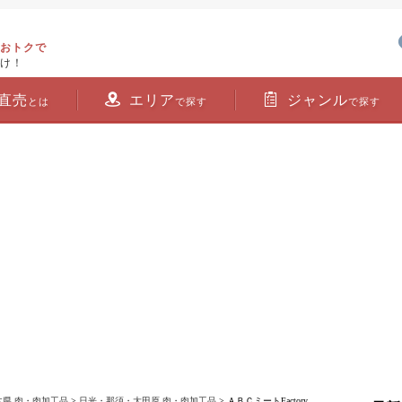
おトクで
け！
直売
エリア
ジャンル
とは
で探す
で探す
木県 肉・肉加工品
>
日光・那須・大田原 肉・肉加工品
> ＡＢＣミートFactory