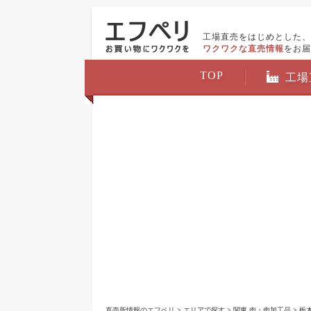
工場直売をはじめとした、
ワクワクな直売情報
をお届
TOP
工場
直売所情報のエフペリ
>
エリアで探す
>
関東 肉・肉加工品
>
栃