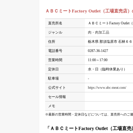
ＡＢＣミートFactory Outlet（工場直売
直売所名
ＡＢＣミートFactory Outl
ジャンル
肉・肉加工品
住所
栃木県 那須塩原市 石林６６
電話番号
0287-36-1427
営業時間
11:00～17:00
定休日
水・日（臨時休業あり）
駐車場
-
公式サイト
https://www.abc-meat.com/
セール情報
メモ
※最新の営業時間・定休日などについては、直売所へのご
「ＡＢＣミートFactory Outlet（工