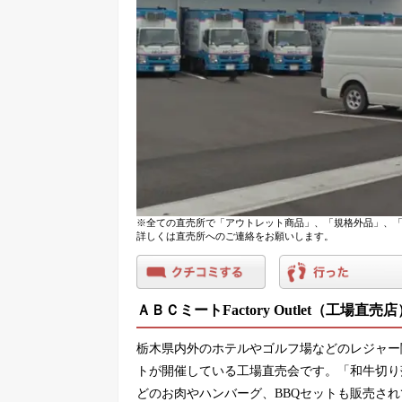
※全ての直売所で「アウトレット商品」、「規格外品」、「
詳しくは直売所へのご連絡をお願いします。
ＡＢＣミートFactory Outlet（工場直売
栃木県内外のホテルやゴルフ場などのレジャー
トが開催している工場直売会です。「和牛切り
どのお肉やハンバーグ、BBQセットも販売さ