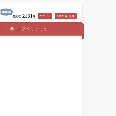
2131
ログイン
新規登録(無料)
掲載数
件
エフペリ
について