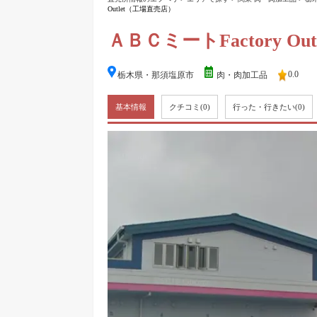
Outlet（工場直売店）
ＡＢＣミートFactory O
0.0
栃木県・那須塩原市
肉・肉加工品
基本情報
クチコミ
(0)
行った・行きたい
(0)