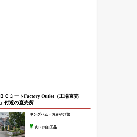
ＣミートFactory Outlet（工場直売
」付近の直売所
キングハム・おみやげ館
肉・肉加工品