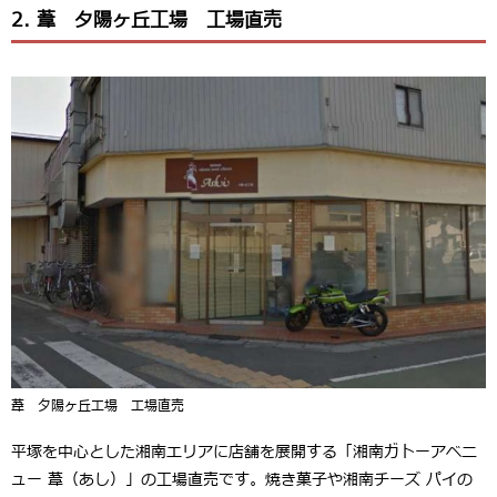
2. 葦 夕陽ヶ丘工場 工場直売
葦 夕陽ヶ丘工場 工場直売
平塚を中心とした湘南エリアに店舗を展開する「湘南ガトーアベニ
ュー 葦（あし）」の工場直売です。焼き菓子や湘南チーズ パイの