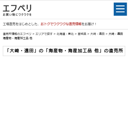
工場直売をはじめとした、
おトクでワクワクな直売情報
をお届け！
直売所情報のエフペリ
>
エリアで探す
>
北海道・東北
>
宮城県
>
大崎・遠田
> 大崎・遠田
海産物・海産加工品 他
「大崎・遠田」の「海産物・海産加工品 他」の直売所