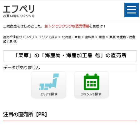
工場直売をはじめとした、
おトクでワクワクな直売情報
をお届け！
直売所情報のエフペリ
>
エリアで探す
>
北海道・東北
>
宮城県
>
栗原
> 栗原 海産物・海産
加工品 他
「栗原」の「海産物・海産加工品 他」の直売所
データがありません
注目の直売所【PR】