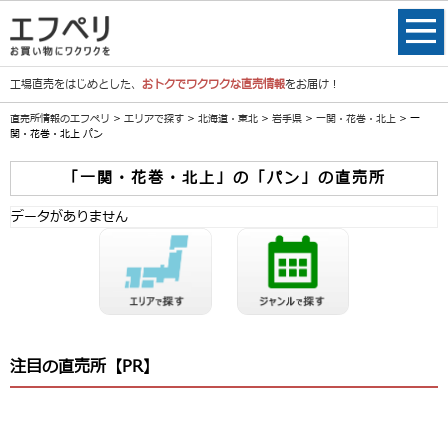
工場直売をはじめとした、
おトクでワクワクな直売情報
をお届け！
直売所情報のエフペリ
>
エリアで探す
>
北海道・東北
>
岩手県
>
一関・花巻・北上
> 一
関・花巻・北上 パン
「一関・花巻・北上」の「パン」の直売所
データがありません
注目の直売所【PR】