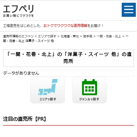
工場直売をはじめとした、
おトクでワクワクな直売情報
をお届け！
直売所情報のエフペリ
>
エリアで探す
>
北海道・東北
>
岩手県
>
一関・花巻・北上
> 一
関・花巻・北上 洋菓子・スイーツ 他
「一関・花巻・北上」の「洋菓子・スイーツ 他」の直
売所
データがありません
注目の直売所【PR】