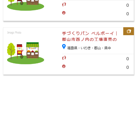
0
0
手づくりパン ベルボーイ｜
郡山市西ノ内の工場直売の
パン屋さん
福島県・いわき・郡山・県中
0
0