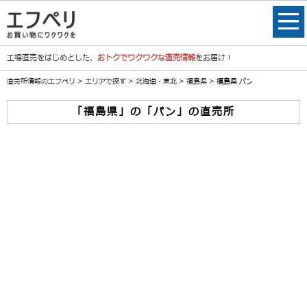
工場直売をはじめとした、
おトクでワクワクな直売情報
をお届け！
直売所情報のエフペリ
>
エリアで探す
>
北海道・東北
>
福島県
> 福島県 パン
「福島県」の「パン」の直売所