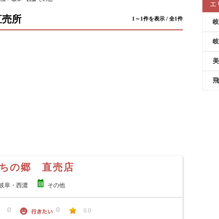
エ
直売所
1～1件を表示 / 全1件
岐
岐
美
飛
ちの郷 直売店
岐阜・西濃
その他
0
0
0.0