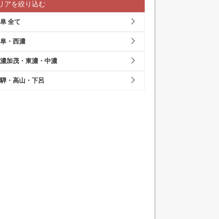
リアを絞り込む
阜 全て
阜・西濃
濃加茂・東濃・中濃
騨・高山・下呂