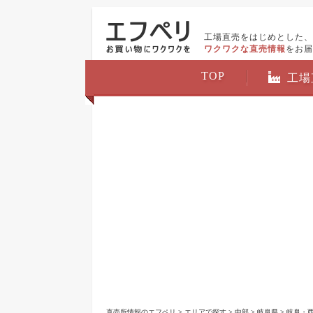
工場直売をはじめとした、
ワクワクな直売情報
をお届
TOP
工場
直売所情報のエフペリ
>
エリアで探す
>
中部
>
岐阜県
>
岐阜・