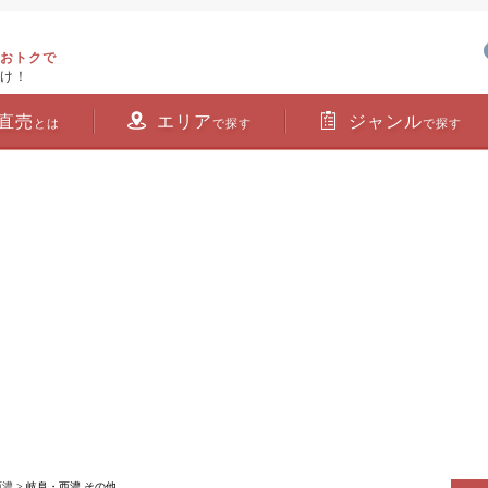
おトクで
け！
直売
エリア
ジャンル
とは
で探す
で探す
西濃
> 岐阜・西濃 その他