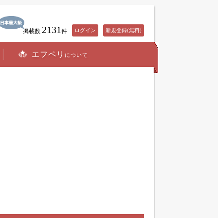
2131
ログイン
新規登録(無料)
掲載数
件
エフペリ
について