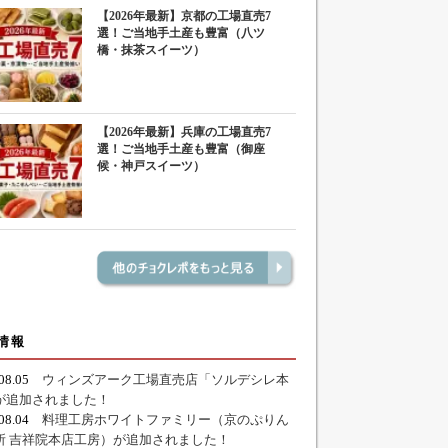
【2026年最新】京都の工場直売7
選！ご当地手土産も豊富（八ツ
橋・抹茶スイーツ）
【2026年最新】兵庫の工場直売7
選！ご当地手土産も豊富（御座
候・神戸スイーツ）
情報
.08.05
ウィンズアーク工場直売店「ソルデシレ本
が追加されました！
.08.04
料理工房ホワイトファミリー（京のぷりん
所 吉祥院本店工房）が追加されました！