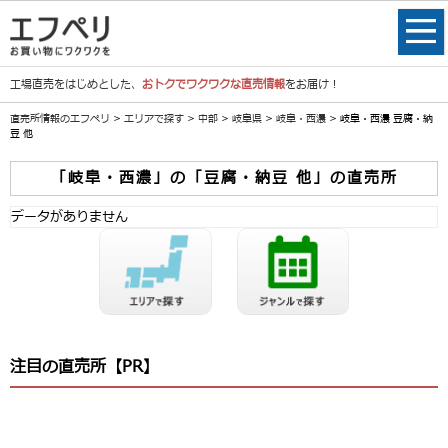
工場直売をはじめとした、
おトクでワクワクな直売情報
をお届け！
直売所情報のエフペリ
>
エリアで探す
>
中部
>
岐阜県
>
岐阜・西濃
> 岐阜・西濃 豆腐・納
豆 他
「岐阜・西濃」の「豆腐・納豆 他」の直売所
データがありません
注目の直売所【PR】