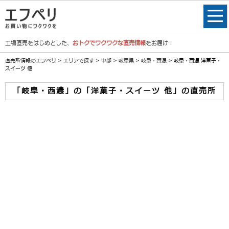
工場直売をはじめとした、
おトクでワクワクな直売情報
をお届け！
直売所情報のエフペリ
>
エリアで探す
>
中部
>
岐阜県
>
岐阜・西濃
> 岐阜・西濃 洋菓子・
スイーツ 他
「岐阜・西濃」の「洋菓子・スイーツ 他」の直売所