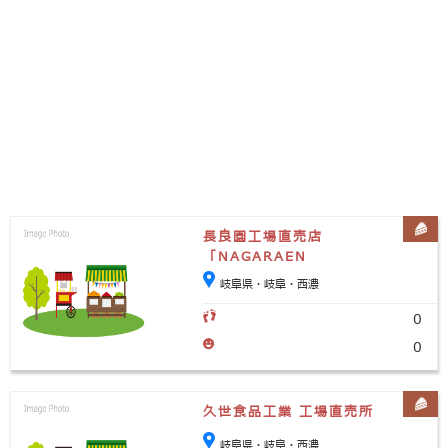
長良園工場直売店
「NAGARAEN
Factory Shop」
岐阜県・岐阜・西濃
0
0
久世食品工業 工場直売所
岐阜県・岐阜・西濃