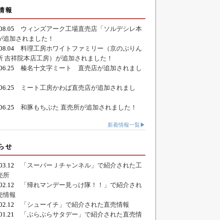
情報
.08.05
ウィンズアーク工場直売店「ソルデシレ本
が追加されました！
.08.04
料理工房ホワイトファミリー（京のぷりん
所 吉祥院本店工房）が追加されました！
.06.25
榛名十文字ミート 直売店が追加されまし
.06.25
ミート工房かわば直売店が追加されまし
.06.25
和豚もちぶた 直売所が追加されました！
新着情報一覧▶
らせ
.03.12
「スーパーＪチャンネル」で紹介された工
売所
.02.12
「帰れマンデー見っけ隊！！」で紹介され
売情報
.02.12
「シューイチ」で紹介された直売情報
.01.21
「ぶらぶらサタデー」で紹介された直売情