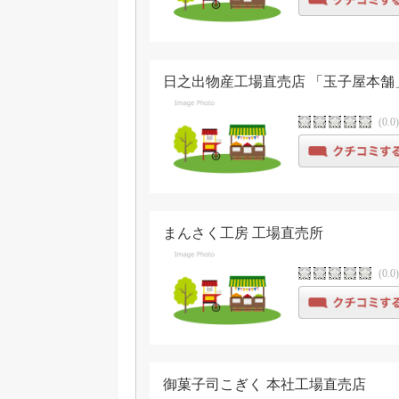
日之出物産工場直売店 「玉子屋本舗
(0.0
まんさく工房 工場直売所
(0.0
御菓子司こぎく 本社工場直売店