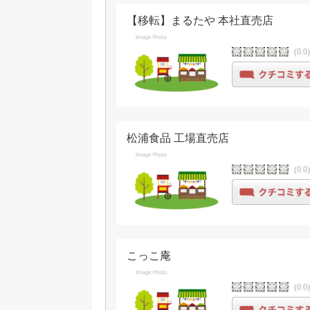
【移転】まるたや 本社直売店
(0.0
松浦食品 工場直売店
(0.0
こっこ庵
(0.0