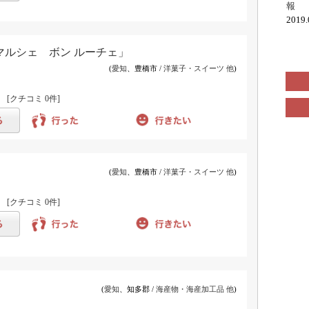
報
2019
ルシェ ボン ルーチェ」
(
愛知
、豊橋市 /
洋菓子・スイーツ 他
)
)
[クチコミ
0件
]
(
愛知
、豊橋市 /
洋菓子・スイーツ 他
)
)
[クチコミ
0件
]
(
愛知
、知多郡 /
海産物・海産加工品 他
)