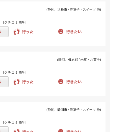
(
静岡
、浜松市 /
洋菓子・スイーツ 他
)
)
[クチコミ
0件
]
(
静岡
、榛原郡 /
米菓・お菓子
)
)
[クチコミ
0件
]
(
静岡
、静岡市 /
洋菓子・スイーツ 他
)
)
[クチコミ
0件
]