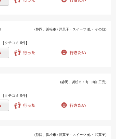
」
(
静岡
、浜松市 /
洋菓子・スイーツ 他
・
その他
)
)
[クチコミ
0件
]
(
静岡
、浜松市 /
肉・肉加工品
)
)
[クチコミ
0件
]
(
静岡
、浜松市 /
洋菓子・スイーツ 他
・
和菓子
)