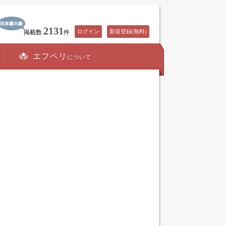
2131
ログイン
新規登録(無料)
掲載数
件
エフペリ
について