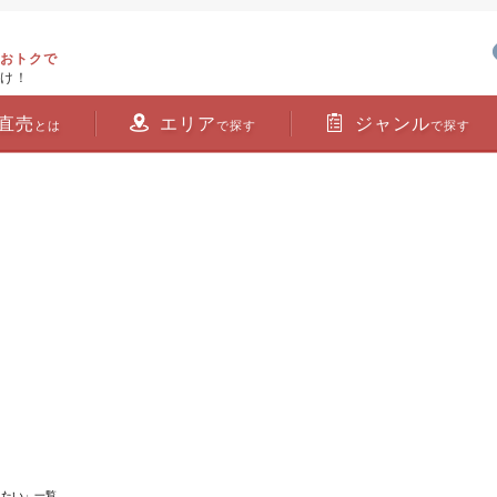
おトクで
け！
直売
エリア
ジャンル
とは
で探す
で探す
きたい」一覧