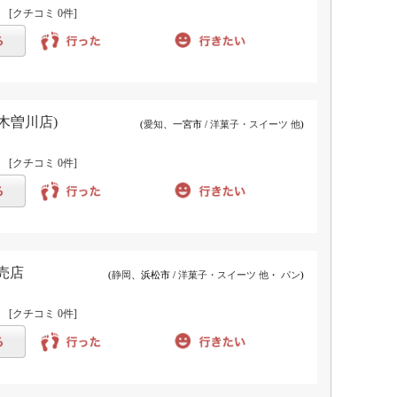
)
[クチコミ
0件
]
木曽川店)
(
愛知
、一宮市 /
洋菓子・スイーツ 他
)
)
[クチコミ
0件
]
売店
(
静岡
、浜松市 /
洋菓子・スイーツ 他
・
パン
)
)
[クチコミ
0件
]