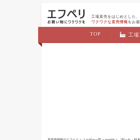
工場直売をはじめとした、
ワクワクな直売情報
をお届
TOP
工場
直売所情報のエフペリ
>
ユーザー一覧
>
purinbh
> 「行った・行