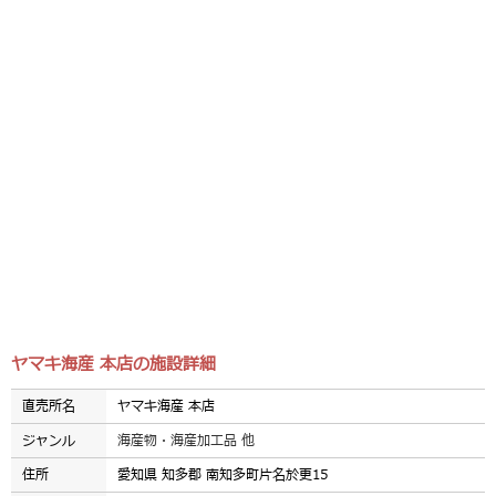
ヤマキ海産 本店の施設詳細
直売所名
ヤマキ海産 本店
ジャンル
海産物・海産加工品 他
住所
愛知県 知多郡 南知多町片名於更15