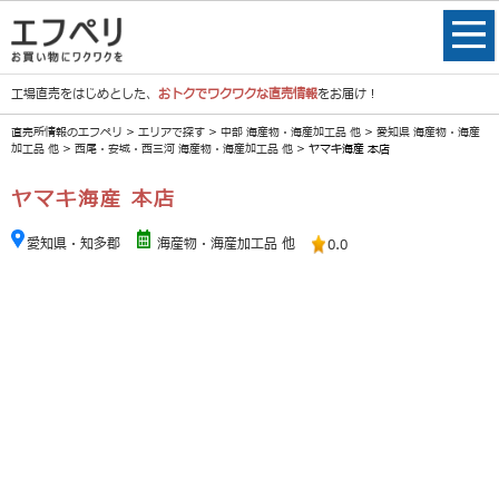
工場直売をはじめとした、
おトクでワクワクな直売情報
をお届け！
直売所情報のエフペリ
>
エリアで探す
>
中部 海産物・海産加工品 他
>
愛知県 海産物・海産
加工品 他
>
西尾・安城・西三河 海産物・海産加工品 他
> ヤマキ海産 本店
ヤマキ海産 本店
愛知県・知多郡
海産物・海産加工品 他
0.0