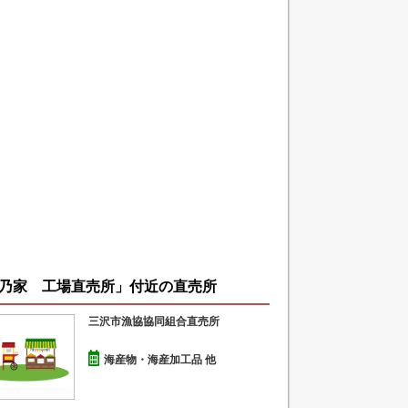
乃家 工場直売所」付近の直売所
三沢市漁協協同組合直売所
海産物・海産加工品 他