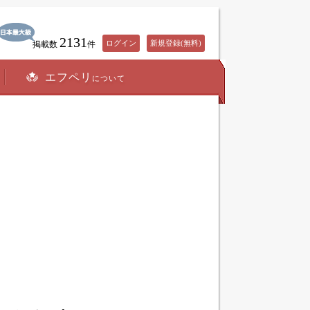
2131
ログイン
新規登録(無料)
掲載数
件
エフペリ
について