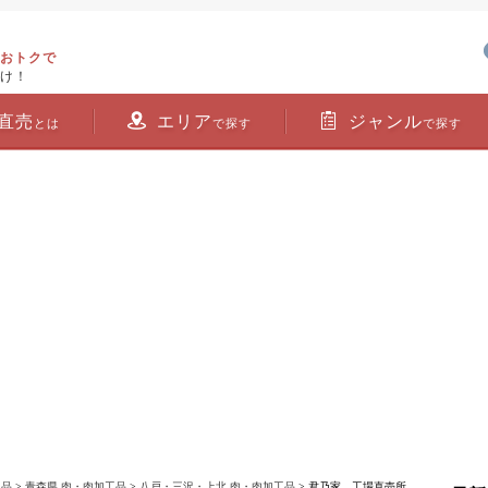
おトクで
け！
直売
エリア
ジャンル
とは
で探す
で探す
工品
>
青森県 肉・肉加工品
>
八戸・三沢・上北 肉・肉加工品
> 君乃家 工場直売所