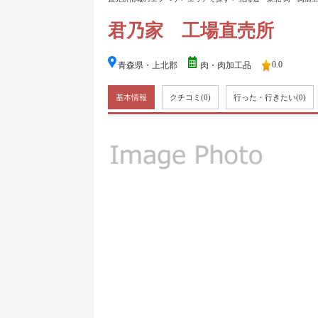
君乃家 工場直売所
0.0
青森県・上北郡
肉・肉加工品
基本情報
クチコミ
(0)
行った・行きたい
(0)