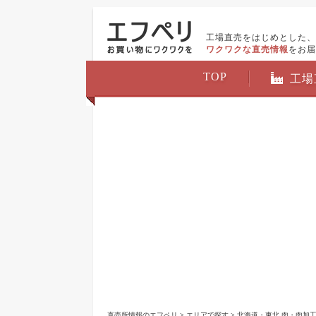
工場直売をはじめとした、
ワクワクな直売情報
をお届
TOP
工場
直売所情報のエフペリ
>
エリアで探す
>
北海道・東北 肉・肉加