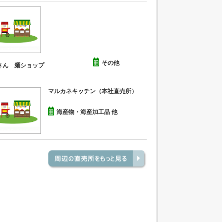
その他
さん 麺ショップ
マルカネキッチン（本社直売所）
海産物・海産加工品 他