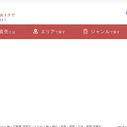
おトクで
け！
直売
エリア
ジャンル
とは
で探す
で探す
ーツ 他
>
広島県 洋菓子・スイーツ 他
>
福山・竹原・安芸・三次・世羅 洋菓子・