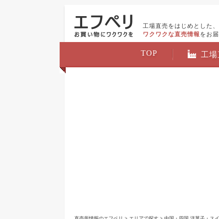
工場直売をはじめとした、
ワクワクな直売情報
をお届
TOP
工場
直売所情報のエフペリ
>
エリアで探す
>
中国・四国 洋菓子・スイ