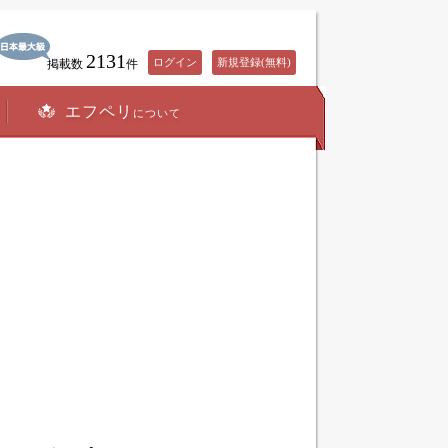
2131
ログイン
新規登録(無料)
掲載数
件
エフペリ
について