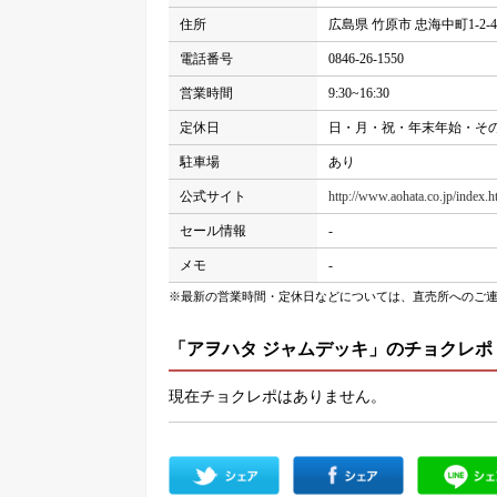
住所
広島県 竹原市 忠海中町1-2-4
電話番号
0846-26-1550
営業時間
9:30~16:30
定休日
日・月・祝・年末年始・そ
駐車場
あり
公式サイト
http://www.aohata.co.jp/index.h
セール情報
-
メモ
-
※最新の営業時間・定休日などについては、直売所へのご
「アヲハタ ジャムデッキ」のチョクレポ
現在チョクレポはありません。