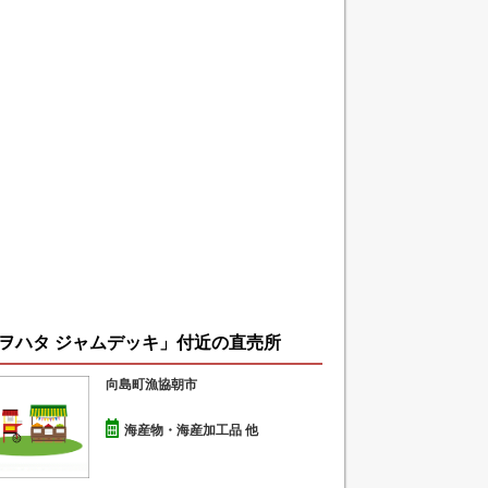
ヲハタ ジャムデッキ」付近の直売所
向島町漁協朝市
海産物・海産加工品 他