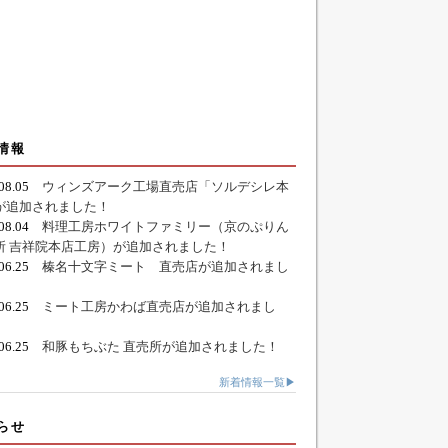
情報
.08.05
ウィンズアーク工場直売店「ソルデシレ本
が追加されました！
.08.04
料理工房ホワイトファミリー（京のぷりん
所 吉祥院本店工房）が追加されました！
.06.25
榛名十文字ミート 直売店が追加されまし
.06.25
ミート工房かわば直売店が追加されまし
.06.25
和豚もちぶた 直売所が追加されました！
新着情報一覧▶
らせ