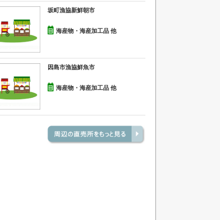
坂町漁協新鮮朝市
海産物・海産加工品 他
因島市漁協鮮魚市
海産物・海産加工品 他