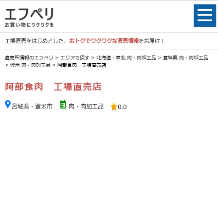
工場直売をはじめとした、
おトクでワクワクな直売情報
をお届け！
直売所情報のエフペリ
>
エリアで探す
>
北海道・東北 肉・肉加工品
>
宮城県 肉・肉加工品
>
登米 肉・肉加工品
> 阿部食肉 工場直売店
阿部食肉 工場直売店
宮城県・登米市
肉・肉加工品
0.0