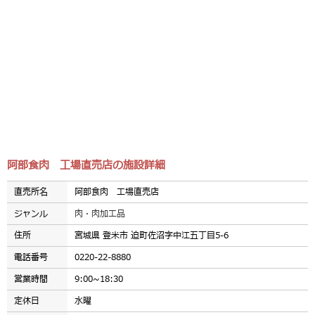
阿部食肉 工場直売店の施設詳細
直売所名
阿部食肉 工場直売店
ジャンル
肉・肉加工品
住所
宮城県 登米市 迫町佐沼字中江五丁目5-6
電話番号
0220-22-8880
営業時間
9:00~18:30
定休日
水曜