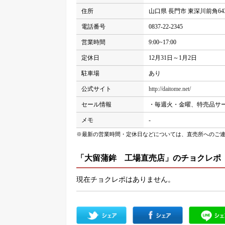
住所
山口県 長門市 東深川前角643
電話番号
0837-22-2345
営業時間
9:00~17:00
定休日
12月31日～1月2日
駐車場
あり
公式サイト
http://daitome.net/
セール情報
・毎週火・金曜、特売品サ
メモ
-
※最新の営業時間・定休日などについては、直売所へのご
「大留蒲鉾 工場直売店」のチョクレポ
現在チョクレポはありません。