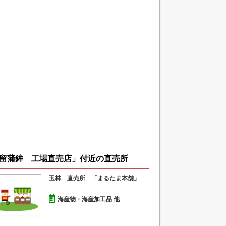
留蒲鉾 工場直売店」付近の直売所
玉林 直売所 「まるたま本舗」
海産物・海産加工品 他