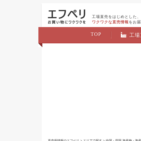
工場直売をはじめとした、
ワクワクな直売情報
をお届
TOP
工場
直売所情報のエフペリ
>
エリアで探す
>
中国・四国 海産物・海産