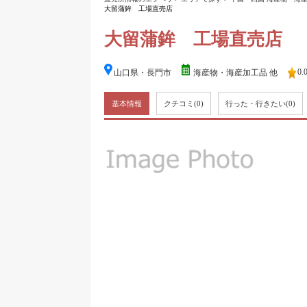
大留蒲鉾 工場直売店
大留蒲鉾 工場直売店
0.
山口県・長門市
海産物・海産加工品 他
基本情報
クチコミ
(0)
行った・行きたい
(0)