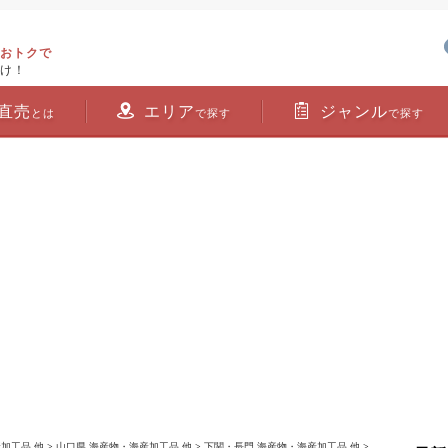
おトクで
け！
直売
エリア
ジャンル
とは
で探す
で探す
加工品 他
>
山口県 海産物・海産加工品 他
>
下関・長門 海産物・海産加工品 他
>