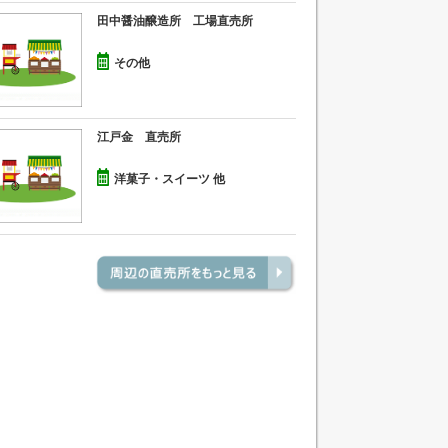
田中醤油醸造所 工場直売所
その他
江戸金 直売所
洋菓子・スイーツ 他