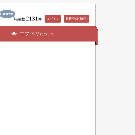
2131
ログイン
新規登録(無料)
掲載数
件
エフペリ
について