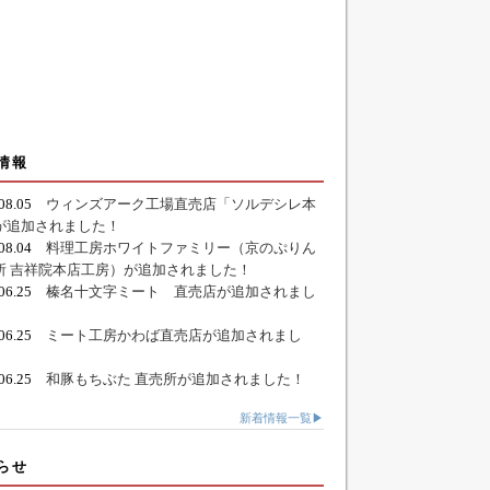
情報
.08.05
ウィンズアーク工場直売店「ソルデシレ本
が追加されました！
.08.04
料理工房ホワイトファミリー（京のぷりん
所 吉祥院本店工房）が追加されました！
.06.25
榛名十文字ミート 直売店が追加されまし
.06.25
ミート工房かわば直売店が追加されまし
.06.25
和豚もちぶた 直売所が追加されました！
新着情報一覧▶
らせ