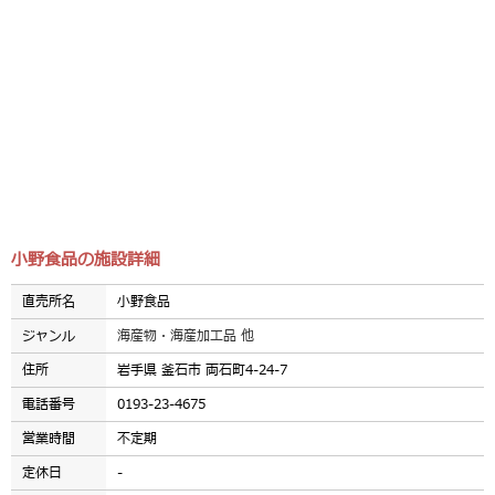
小野食品の施設詳細
直売所名
小野食品
ジャンル
海産物・海産加工品 他
住所
岩手県 釜石市 両石町4-24-7
電話番号
0193-23-4675
営業時間
不定期
定休日
-