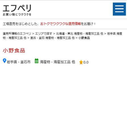
工場直売をはじめとした、
おトクでワクワクな直売情報
をお届け！
直売所情報のエフペリ
>
エリアで探す
>
北海道・東北 海産物・海産加工品 他
>
岩手県 海産
物・海産加工品 他
>
宮古・釜石 海産物・海産加工品 他
> 小野食品
小野食品
岩手県・釜石市
海産物・海産加工品 他
0.0