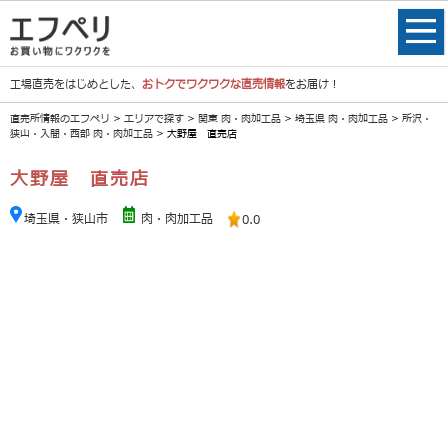
工場直売をはじめとした、
おトクでワクワクな直売情報
をお届け！
直売所情報のエフペリ
>
エリアで探す
>
関東 肉・肉加工品
>
埼玉県 肉・肉加工品
>
所沢・
狭山・入間・西部 肉・肉加工品
> 大野屋 直売店
大野屋 直売店
埼玉県・狭山市
肉・肉加工品
0.0