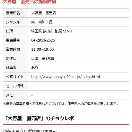
大野屋 直売店の施設詳細
直売所名
大野屋 直売店
ジャンル
肉・肉加工品
住所
埼玉県 狭山市 柏原727-3
電話番号
04-2953-2526
営業時間
11:00~19:00
定休日
日曜・第3水曜
駐車場
あり
公式サイト
http://www.ohnoya-29.co.jp/index.html
セール情報
-
メモ
-
※最新の営業時間・定休日などについては、直売所へのご連絡をお願いします。
「大野屋 直売店」のチョクレポ
現在チョクレポはありません。