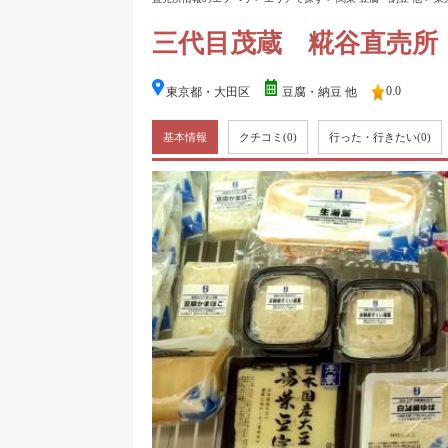
三代目茂蔵 糀谷直売所
0.0
東京都・大田区
豆腐・納豆 他
基本情報
クチコミ
(0)
行った・行きたい
(0)