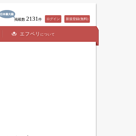
2131
ログイン
新規登録(無料)
掲載数
件
エフペリ
について