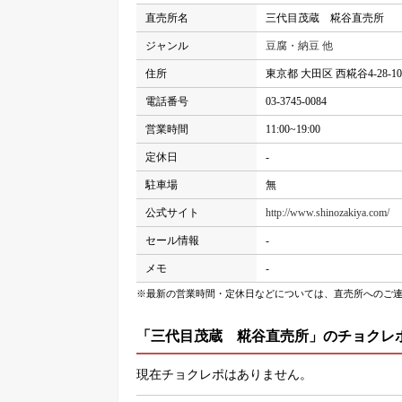
直売所名
三代目茂蔵 糀谷直売所
ジャンル
豆腐・納豆 他
住所
東京都 大田区 西糀谷4-28-10
電話番号
03-3745-0084
営業時間
11:00~19:00
定休日
-
駐車場
無
公式サイト
http://www.shinozakiya.com/
セール情報
-
メモ
-
※最新の営業時間・定休日などについては、直売所へのご
「三代目茂蔵 糀谷直売所」のチョクレ
現在チョクレポはありません。