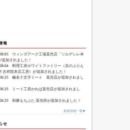
情報
.08.05
ウィンズアーク工場直売店「ソルデシレ本
が追加されました！
.08.04
料理工房ホワイトファミリー（京のぷりん
所 吉祥院本店工房）が追加されました！
.06.25
榛名十文字ミート 直売店が追加されまし
.06.25
ミート工房かわば直売店が追加されまし
.06.25
和豚もちぶた 直売所が追加されました！
新着情報一覧▶
らせ