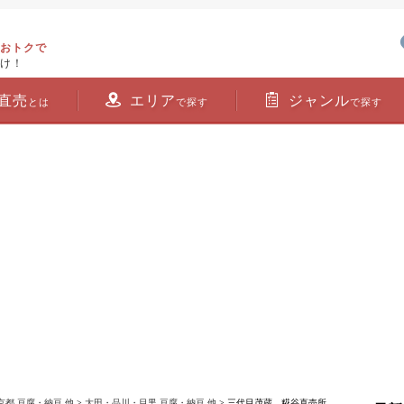
おトクで
け！
直売
エリア
ジャンル
とは
で探す
で探す
京都 豆腐・納豆 他
>
大田・品川・目黒 豆腐・納豆 他
> 三代目茂蔵 糀谷直売所