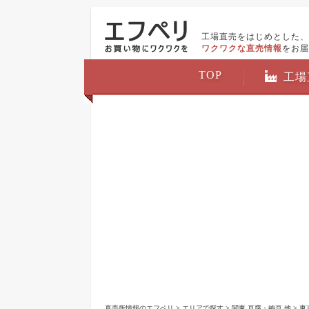
工場直売をはじめとした、
ワクワクな直売情報
をお届
TOP
工場
直売所情報のエフペリ
>
エリアで探す
>
関東 豆腐・納豆 他
>
東