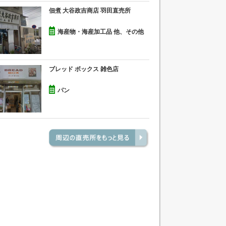
佃煮 大谷政吉商店 羽田直売所
海産物・海産加工品 他、その他
ブレッド ボックス 雑色店
パン