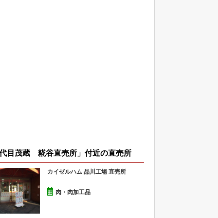
代目茂蔵 糀谷直売所」付近の直売所
カイゼルハム 品川工場 直売所
肉・肉加工品