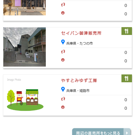
0
0
セイバン御津販売所
兵庫県・たつの市
0
0
やすとみゆず工房
兵庫県・姫路市
0
0