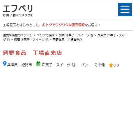
工場直売をはじめとした、
おトクでワクワクな直売情報
をお届け！
直売所情報のエフペリ
>
エリアで探す
>
関西 洋菓子・スイーツ 他
>
兵庫県 洋菓子・スイー
ツ 他
>
播磨 洋菓子・スイーツ 他
> 岡野食品 工場直売店
岡野食品 工場直売店
兵庫県・姫路市
洋菓子・スイーツ 他
、
パン
、
その他
0.0