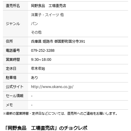
直売所名
岡野食品 工場直売店
洋菓子・スイーツ 他
ジャンル
パン
その他
住所
兵庫県 姫路市 御国野町国分寺391
電話番号
079-252-3288
営業時間
9:30~18:00
定休日
年末年始
駐車場
あり
公式サイト
http://www.okano.co.jp/
セール情報
-
メモ
-
※最新の営業時間・定休日などについては、直売所へのご連絡をお願いします。
「岡野食品 工場直売店」のチョクレポ