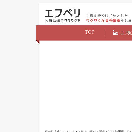
工場直売をはじめとした、
ワクワクな直売情報
をお届
TOP
工場
直売所情報のエフペリ
>
エリアで探す
>
関東 パン
>
埼玉県 パン