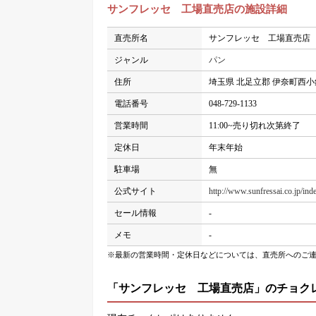
サンフレッセ 工場直売店の施設詳細
直売所名
サンフレッセ 工場直売店
ジャンル
パン
住所
埼玉県 北足立郡 伊奈町西小針
電話番号
048-729-1133
営業時間
11:00~売り切れ次第終了
定休日
年末年始
駐車場
無
公式サイト
http://www.sunfressai.co.jp/ind
セール情報
-
メモ
-
※最新の営業時間・定休日などについては、直売所へのご
「サンフレッセ 工場直売店」のチョク