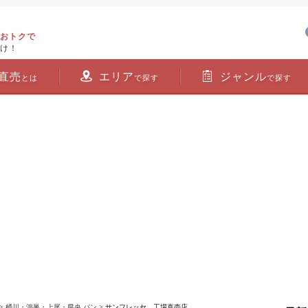
おトクで
け！
直売
エリア
ジャンル
とは
で探す
で探す
>
桶川・鴻巣・上尾・県央 パン
> サンフレッセ 工場直売店