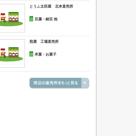
とうふ太田屋 北本直売所
豆腐・納豆 他
煎屋 工場直売所
米菓・お菓子