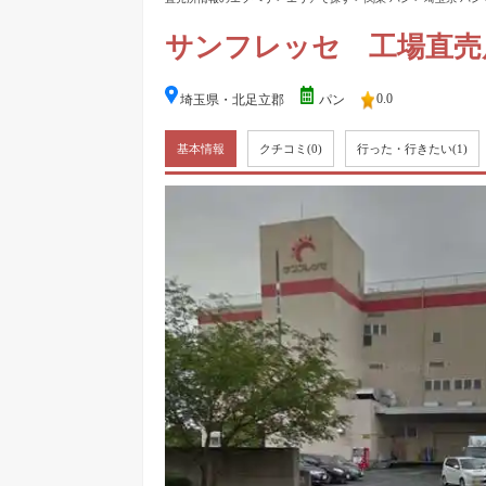
サンフレッセ 工場直売
0.0
埼玉県・北足立郡
パン
基本情報
クチコミ
(0)
行った・行きたい
(1)