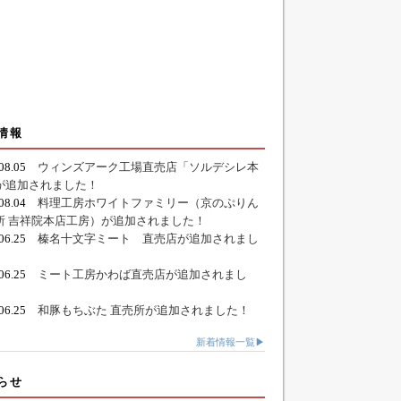
情報
.08.05
ウィンズアーク工場直売店「ソルデシレ本
が追加されました！
.08.04
料理工房ホワイトファミリー（京のぷりん
所 吉祥院本店工房）が追加されました！
.06.25
榛名十文字ミート 直売店が追加されまし
.06.25
ミート工房かわば直売店が追加されまし
.06.25
和豚もちぶた 直売所が追加されました！
新着情報一覧▶
らせ