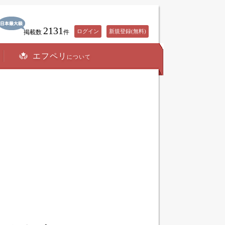
2131
ログイン
新規登録(無料)
掲載数
件
エフペリ
について