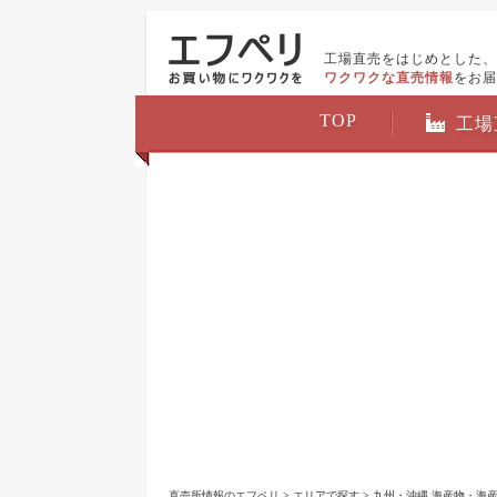
工場直売をはじめとした、
ワクワクな直売情報
をお届
TOP
工場
直売所情報のエフペリ
>
エリアで探す
>
九州・沖縄 海産物・海産