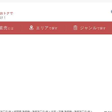
おトクで
け！
直売
エリア
ジャンル
とは
で探す
で探す
加工品 他
>
福岡県 海産物・海産加工品 他
>
古賀・宗像 海産物・海産加工品 他
>