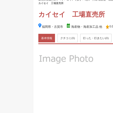
カイセイ 工場直売所
カイセイ 工場直売所
0.
福岡県・古賀市
海産物・海産加工品 他
基本情報
クチコミ
(0)
行った・行きたい
(0)