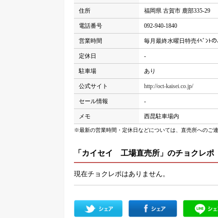
住所
福岡県 古賀市 鹿部335-29
電話番号
092-940-1840
営業時間
毎月最終水曜日特売ｲﾍﾞﾝﾄのみ 8
定休日
-
駐車場
あり
公式サイト
http://oct-kaisei.co.jp/
セール情報
-
メモ
西昆駐車場内
※最新の営業時間・定休日などについては、直売所へのご
「カイセイ 工場直売所」のチョクレポ
現在チョクレポはありません。