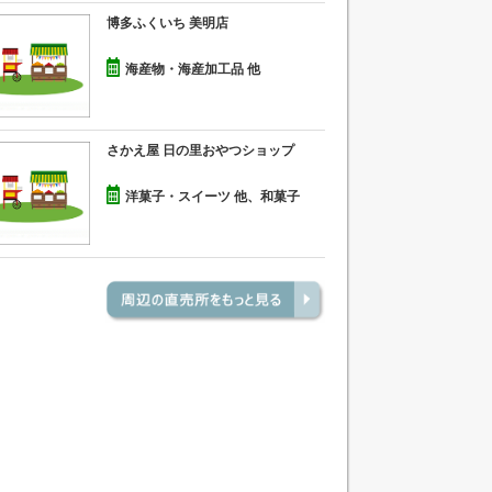
博多ふくいち 美明店
海産物・海産加工品 他
さかえ屋 日の里おやつショップ
洋菓子・スイーツ 他、和菓子