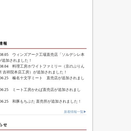
情報
.08.05
ウィンズアーク工場直売店「ソルデシレ本
が追加されました！
.08.04
料理工房ホワイトファミリー（京のぷりん
所 吉祥院本店工房）が追加されました！
.06.25
榛名十文字ミート 直売店が追加されまし
.06.25
ミート工房かわば直売店が追加されまし
.06.25
和豚もちぶた 直売所が追加されました！
新着情報一覧▶
らせ