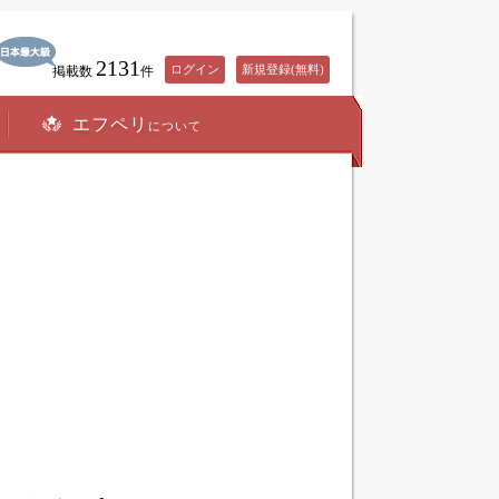
2131
ログイン
新規登録(無料)
掲載数
件
エフペリ
について