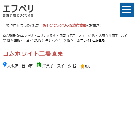
工場直売をはじめとした、
おトクでワクワクな直売情報
をお届け！
直売所情報のエフペリ
>
エリアで探す
>
関西 洋菓子・スイーツ 他
>
大阪府 洋菓子・スイー
ツ 他
>
豊能・三島・北河内 洋菓子・スイーツ 他
> コムホワイト工場直売
コムホワイト工場直売
大阪府・豊中市
洋菓子・スイーツ 他
0.0