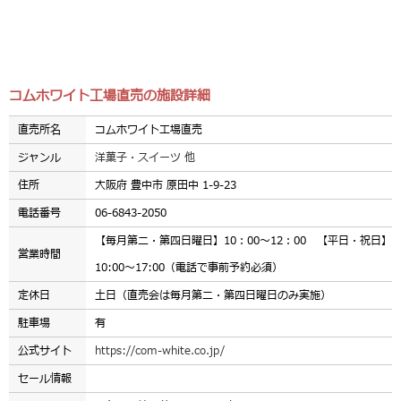
コムホワイト工場直売の施設詳細
直売所名
コムホワイト工場直売
ジャンル
洋菓子・スイーツ 他
住所
大阪府 豊中市 原田中 1-9-23
電話番号
06-6843-2050
【毎月第二・第四日曜日】10：00～12：00 【平日・祝日】
営業時間
10:00〜17:00（電話で事前予約必須）
定休日
土日（直売会は毎月第二・第四日曜日のみ実施）
駐車場
有
公式サイト
https://com-white.co.jp/
セール情報