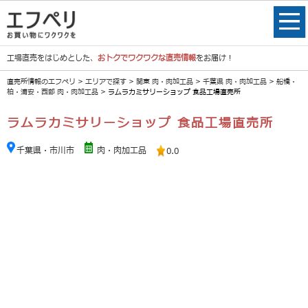
工場直売をはじめとした、
おトクでワクワクな直売情報
をお届け！
直売所情報のエフペリ
>
エリアで探す
>
関東 肉・肉加工品
>
千葉県 肉・肉加工品
>
船橋・
柏・浦安・西部 肉・肉加工品
> ラムラカミサリーショップ 食品工場直売所
ラムラカミサリーショップ 食品工場直売所
千葉県・市川市
肉・肉加工品
0.0