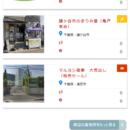
0
鎌ヶ谷市のきりみ屋（亀戸
食品）
千葉県・鎌ケ谷市
0
0
マルヨシ商事 大売出し
（特売セール）
千葉県・浦安市
0
0