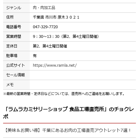
ジャンル
肉・肉加工品
住所
千葉県 市川市 原木３０２１
電話番号
047-329-7720
営業時間
9：30～13：30（第2、第4土曜日開催）
定休日
第2、第4土曜日開催
駐車場
有
公式サイト
https://www.ramla.net/
セール情報
メモ
※最新の営業時間・定休日などについては、直売所へのご連絡をお願いします。
「ラムラカミサリーショップ 食品工場直売所」のチョクレ
ポ
【美味＆お買い得】千葉にあるお肉の工場直売アウトレット7選！